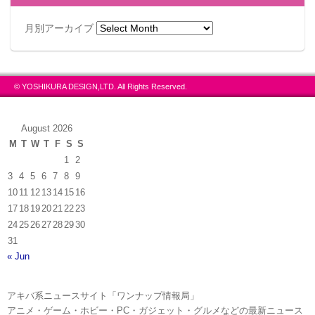
■生産国：缶・中国製／キャンディ・日本製
月別アーカイブ
(C)2015 DMMゲームズ/Nitroplus
© YOSHIKURA DESIGN,LTD. All Rights Reserved.
August 2026
M
T
W
T
F
S
S
1
2
3
4
5
6
7
8
9
10
11
12
13
14
15
16
17
18
19
20
21
22
23
この記事が気に入ったらフォローしよう
24
25
26
27
28
29
30
31
« Jun
アキバ系ニュースサイト「ワンナップ情報局」
アニメ・ゲーム・ホビー・PC・ガジェット・グルメなどの最新ニュース