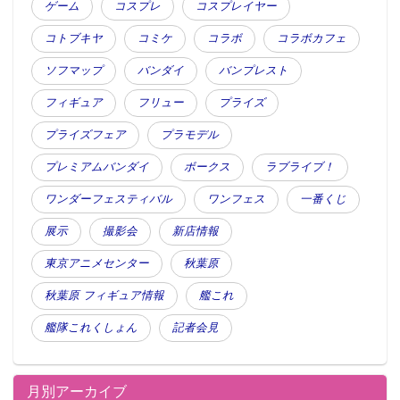
ゲーム
コスプレ
コスプレイヤー
19g（檸檬味）
コトブキヤ
コミケ
コラボ
コラボカフェ
・三日月宗近
・小狐丸
ソフマップ
バンダイ
バンプレスト
・一期一振
フィギュア
フリュー
プライズ
・明石国行
プライズフェア
プラモデル
・加州清光
・鶴丸国永
プレミアムバンダイ
ボークス
ラブライブ！
■販売単位：10個入
ワンダーフェスティバル
ワンフェス
一番くじ
※セット販売のみ承っております。
展示
撮影会
新店情報
※1セットで全種揃います。
東京アニメセンター
秋葉原
■素材：缶・スチール／個包装・ＰＰ,ＰＥＴ／外袋・
ＰＳ
秋葉原 フィギュア情報
艦これ
■原材料：砂糖、水飴、レモン濃縮果汁、酸味料、香
艦隊これくしょん
記者会見
料、クチナシ色素
■対象年齢：15才以上
■サイズ：91mm×70mm×26mm
月別アーカイブ