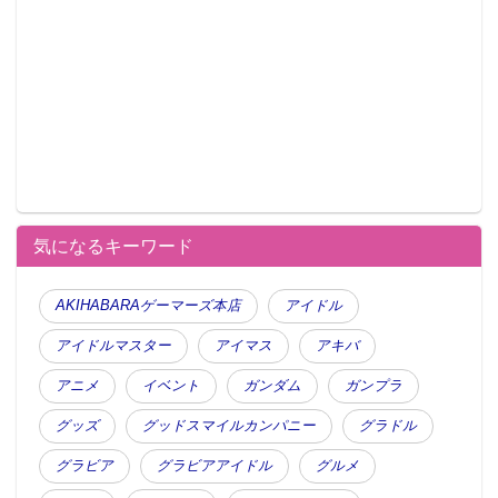
気になるキーワード
AKIHABARAゲーマーズ本店
アイドル
アイドルマスター
アイマス
アキバ
アニメ
イベント
ガンダム
ガンプラ
商品概要
グッズ
グッドスマイルカンパニー
グラドル
刀剣乱舞-ONLINE- CANDY缶コレクション（10個入）
グラビア
グラビアアイドル
グルメ
■セット内容：CANDY缶（全6種）・キャンデー