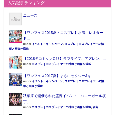
人気記事ランキング
ります
■サイトURL：
https://kancolle.pzh.jp/
ニュース
■キャンペーン対象商品：Mサイズピザ ※シェフズ・
イタリーシリーズ、ベーシックピザ、ダブルボックス
を除く
【ワンフェス2015夏・コスプレ】水着、レオター
ド...
全国27店舗への遠征任務スタート！
under
イベント・キャンペーン
,
コスプレ｜コスプレイヤーの情
報と画像が満載
キャンペーン第2弾の期間中に全国のピザハットへの遠
【2018冬コミケ／C95】ラブライブ、アズレン…...
征任務が決定。対象店舗でMサイズピザをテイクアウ
under
コスプレ｜コスプレイヤーの情報と画像が満載
ト購入した方にピザハット×TVアニメ『艦これ』特製
マウスパッドがプレゼントされる。
【ワンフェス2017夏】まさにセクシー&キ...
under
イベント・キャンペーン
,
コスプレ｜コスプレイヤーの情
報と画像が満載
秋葉原で開催された盛況イベント「バニーガール横
丁」...
under
コスプレ｜コスプレイヤーの情報と画像が満載
,
話題