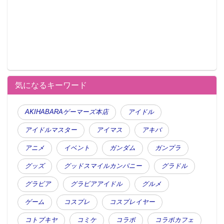
店限定のプレゼントとなります。
※お好きなMサイズピザ１つにつきカードステッカー1
枚をプレゼントいたします。
※カードステッカーはなくなり次第終了となります。
気になるキーワード
AKIHABARAゲーマーズ本店
アイドル
アイドルマスター
アイマス
アキバ
アニメ
イベント
ガンダム
ガンプラ
グッズ
グッドスマイルカンパニー
グラドル
この記事が気に入ったらフォローしよう
グラビア
グラビアアイドル
グルメ
ゲーム
コスプレ
コスプレイヤー
コトブキヤ
コミケ
コラボ
コラボカフェ