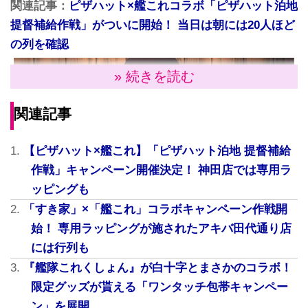
関連記事：
ピザハット×艦これコラボ「ピザハット泊地
提督補給作戦」がついに開始！ 当日は朝には20人ほど
の列を確認
» 続きを読む
関連記事
【ピザハット×艦これ】「ピザハット泊地 提督補給
作戦」キャンペーン開催決定！ 神田店では専用ラ
ッピングも
「すき家」×「艦これ」コラボキャンペーン作戦開
描き下ろしイラストを使用したクリアファイル第2弾が
始！ 専用ラッピングが施されたアキバ田代通り店
登場！
には行列も
『艦隊これくしょん』が白十字とまさかのコラボ！
艦娘たちの協力のもと、ピザハットの「おいしさ、も
限定グッズが貰える「ワンタッチ包帯キャンペー
っと！」を補給し、「明日も元気に頑張ろう！」とい
ン」を展開