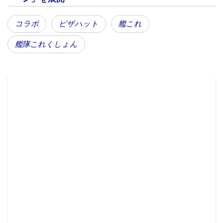
う提督への応援を目的とした本企画。大好評の第1弾に
続き、3月16日（月）より描き下ろしイラストを使用し
コラボ
ピザハット
艦これ
たクリアファイル第2弾の提供が開始された。数量限定
艦隊これくしょん
となるクリアファイルは、Mサイズのピザ注文時に
「艦これ特典」を希望することでプレゼントされる。