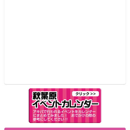
キャンペーン概要
『ピザハット泊地 提督補給作戦～ピザを補給して報酬
を獲得せよ！～』第2弾
■第2弾キャンペーン期間：2015年3月16日（月）～
2015年4月5（日）※ご注文受付時間は店舗により異な