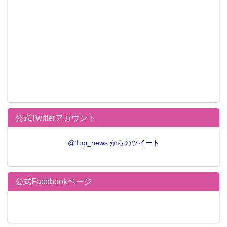
本町店(石川県金沢市)、
・金沢小立野店(石川県金沢市)
・近 畿：瀬田店(滋賀県大津市)、R168生駒小明店(奈
良県生駒市)、金剛店(大阪府富田林市)、東加古川店(兵
庫県加古川市)
・中 国：広島府中店(広島県府中町)
・四 国：高松屋島店(香川県高松市)
・九 州：藤崎宮店(熊本県熊本市)、与次郎店(鹿児島
公式Twitterアカウント
県鹿児島市)、宮崎店(宮崎県宮崎市)
@1up_news からのツイート
緊急出撃！好評につきピザハット難波店にラッピング
バイク艦隊が出撃！
公式Facebookページ
ピザハット神田店で好評を博したTVアニメ『艦これ』
仕様のラッピングバイク6台がピザハット難波店への出
撃を決定。さらに、3月16日（月）からは、全国27店
舗での遠征任務も開始する。3月27日(金)～期間中に、