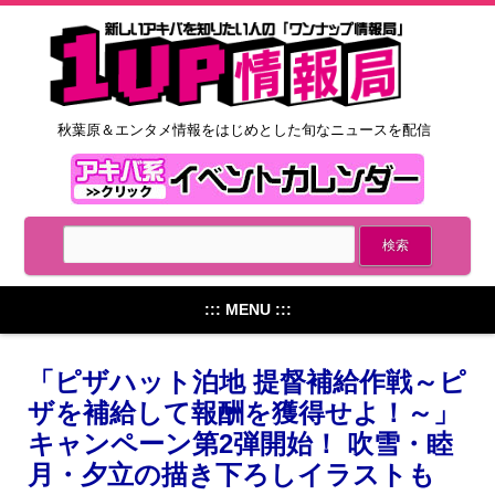
秋葉原＆エンタメ情報をはじめとした旬なニュースを配信
::: MENU :::
「ピザハット泊地 提督補給作戦～ピ
ザを補給して報酬を獲得せよ！～」
キャンペーン第2弾開始！ 吹雪・睦
月・夕立の描き下ろしイラストも