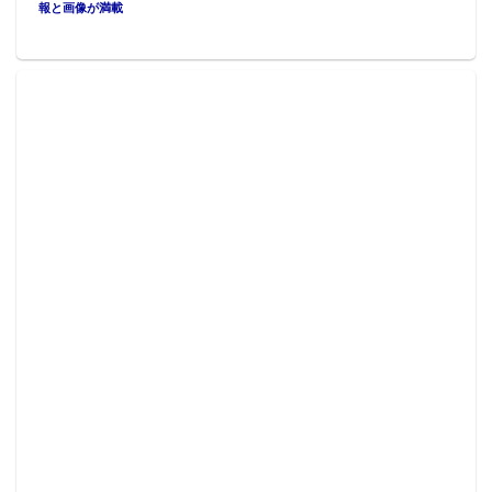
報と画像が満載
す。
※ピザハットオンラインでご注文の際は、特典から
「艦これ第2弾応募」をカートに入れてください。
■対象店舗：
・北海道：千歳店(千歳市)、小樽店(小樽市)、南郷店
(札幌市)
・東 北：むつ店(青森県むつ市)、泉店(宮城県仙台
市)、八橋店(秋田県秋田市)、鶴岡店(山形県鶴岡市)
・関 東：鶴ヶ島店(埼玉県川越市)、カスミ南越谷店
(埼玉県越谷市)、成田店(千葉県成田市)、久里浜店(神
奈川県横須賀市)、
・大和店(神奈川県大和市)
・甲信越：牡丹山店(新潟県新潟市)、長野吉田店(長野
県長野市)
・中部北陸：平手店(愛知県名古屋市)、富山グリーン
モール山室店(富山県富山市)、イオンタウン金沢駅西