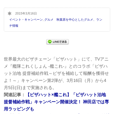
2015年3月16日
イベント・キャンペーン
,
グルメ 秋葉原を中心としたグルメ、ラン
チ情報
世界最大のピザチェーン「ピザハット」にて、TVアニ
メ『艦隊これくしょん -艦これ-』とのコラボ「ピザハ
ット泊地 提督補給作戦～ピザを補給して報酬を獲得せ
よ！～」キャンペーン第2弾が、3月16日（月）から4
月5日(日)まで実施される。
関連記事：
【ピザハット×艦これ】「ピザハット泊地
提督補給作戦」キャンペーン開催決定！ 神田店では専
用ラッピングも