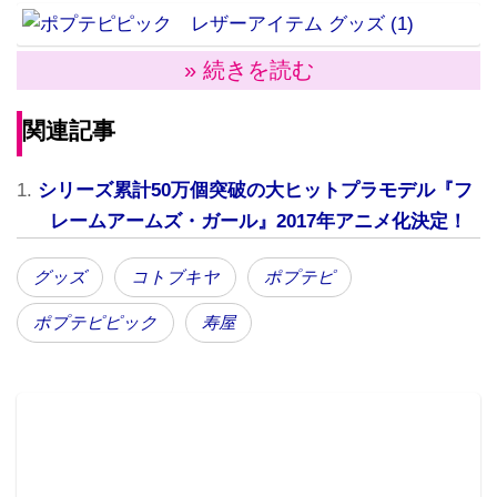
» 続きを読む
カラフルなレザーを使ったポップなデザインとハンド
関連記事
ステッチならではの温もりある風合いで人気の
「OJAGA DESIGN」と、SNSを中心に大人気の『ポプ
シリーズ累計50万個突破の大ヒットプラモデル『フ
テピピック』との最大級にオシャレなコラボレーショ
レームアームズ・ガール』2017年アニメ化決定！
ン！ アイテムはポプ子とピピ美の顔がインパクト大
な「カードケース」「キーキャップ」、さらに漫画を
グッズ
コトブキヤ
ポプテピ
細かに再現した「キーチェーン（台詞タイプ、スタン
ポプテピピック
寿屋
ドタイプ）」。いまにも動き出しそうなキャラクター
達を細かな部分まで緻密にデザインした高品質なレザ
ーアイテムだ。