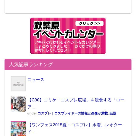
■製造元：OJAGA DESIGN×コトブキヤ
■商品仕様：本革製レザーグッズ（カードケース、キー
キャップ、キーチェーン）
（c）大川ぶくぶ／竹書房
人気記事ランキング
ニュース
【C90】コミケ「コスプレ広場」を浸食する「ロー
この記事が気に入ったらフォローしよう
ア...
under
コスプレ｜コスプレイヤーの情報と画像が満載
,
話題
【ワンフェス2015夏・コスプレ】水着、レオター
ド...