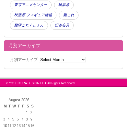
東京アニメセンター
秋葉原
秋葉原 フィギュア情報
艦これ
艦隊これくしょん
記者会見
月別アーカイブ
月別アーカイブ
© YOSHIKURA DESIGN,LTD. All Rights Reserved.
August 2026
M
T
W
T
F
S
S
1
2
3
4
5
6
7
8
9
10
11
12
13
14
15
16