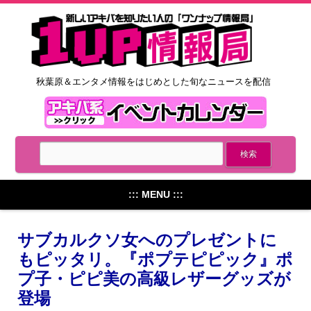
秋葉原＆エンタメ情報をはじめとした旬なニュースを配信
::: MENU :::
サブカルクソ女へのプレゼントに
もピッタリ。『ポプテピピック』ポ
プ子・ピピ美の高級レザーグッズが
登場