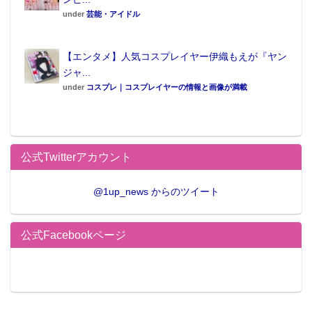
2016年ミスiD2016で一般投票一位を獲得。 “まりちゅ
under
芸能・アイドル
う”の愛称で人気を博す。
『合法ロリ巨乳 』として、 グラビア・バラエティで活
【エンタメ】人気コスプレイヤー伊織もえが『ヤン
躍！
ジャ...
under
コスプレ｜コスプレイヤーの情報と画像が満載
また、 映画「咲-Saki-」への出演をきっかけに女優と
しても活躍の場を広げる。
2021年 3 月には「日本プロ麻雀協会」のプロテストに
合格し、 プロ雀士としての活動を開始している。
公式Twitterアカウント
＜写真集情報＞
@1up_news からのツイート
■タイトル：長澤茉里奈写真集「合法。」
■発売日：2021年10月25日（月）
公式Facebookページ
■体裁：A4判 ／角背上製 カバー帯付き 160ページ
ISBN 978-4991223303
■予価：4,400円（10％税込）
■撮影：吉田裕之