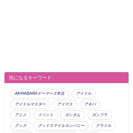
気になるキーワード
●編集部オススメ
AKIHABARAゲーマーズ本店
アイドル
・【グラドル】22歳・長澤茉里奈の女児服
アイドルマスター
アイマス
アキバ
コスプレが「リアル過ぎる」「これは神」
と話題に
アニメ
イベント
ガンダム
ガンプラ
グッズ
グッドスマイルカンパニー
グラドル