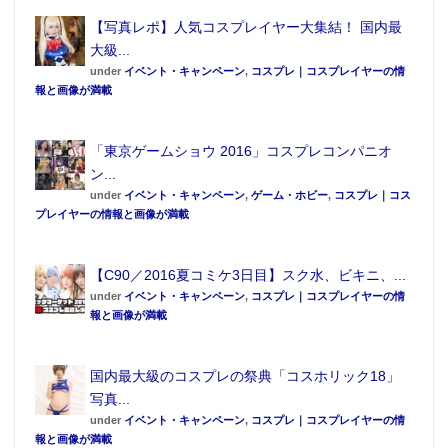
【写真レポ】人気コスプレイヤー大集結！ 国内最
今回の写真集はCAMPFIREのクラウドファンディング
大級...
にて1,400万円オーバーの支援額で話題となったセルフ
under
イベント・キャンペーン
,
コスプレ｜コスプレイヤーの情
報と画像が満載
プロデュースの“完全版合法ロリ写真集”となる。
長澤の地元である埼玉県熊谷市が主な撮影地となり、
「東京ゲームショウ 2016」コスプレコンパニオ
“合法ロリ巨乳”の愛称で親しまれている長澤のロリの
ン...
魅力が存分に詰まった最高の1冊となっている。
under
イベント・キャンペーン
,
ゲーム・ホビー
,
コスプレ｜コス
プレイヤーの情報と画像が満載
【C90／2016夏コミケ3日目】スク水、ビキニ、...
under
イベント・キャンペーン
,
コスプレ｜コスプレイヤーの情
報と画像が満載
国内最大級のコスプレの祭典「コスホリック18」
写真...
under
イベント・キャンペーン
,
コスプレ｜コスプレイヤーの情
報と画像が満載