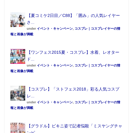
【夏コミケ2日目／C88】「囲み」の人気レイヤー
さ...
under
イベント・キャンペーン
,
コスプレ｜コスプレイヤーの情
■長澤茉里奈コメント
報と画像が満載
皆さんのご支援のおかげでとても素晴らしい写真集を
制作することができました。
【ワンフェス2015夏・コスプレ】水着、レオター
そしてさらに、 Amazonにて一般販売できることにな
ド...
under
イベント・キャンペーン
,
コスプレ｜コスプレイヤーの情
りました！
報と画像が満載
めちゃくちゃ嬉しいです！！！！
皆さんの応援のおかげです！ほんとにありがとうござ
【コスプレ】「ストフェス2018」彩る人気コスプ
います！！
レ...
世界中のみなさんに「合法。 」を楽しんでいただけま
under
イベント・キャンペーン
,
コスプレ｜コスプレイヤーの情
報と画像が満載
すように。
世界に届けー！！GOUHOU！！わーい！
【グラドル】ビキニ姿で記者悩殺「ミスヤングチャ
＜長澤茉里奈 プロフィール＞
ンピ...