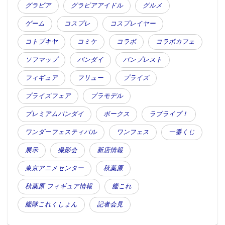
・【コスプレ】長澤茉里奈、似鳥沙也加、
グラビア
グラビアアイドル
グルメ
くろねこ、桃月なしこ、川崎あや…前例な
き豪華すぎる「同人イベント」開催へ
ゲーム
コスプレ
コスプレイヤー
コトブキヤ
コミケ
コラボ
コラボカフェ
・【コスプレ】台湾やブラジルで注目！ 合
ソフマップ
バンダイ
バンプレスト
法ロリのコスプレイヤー「しらゆき」がア
イドル撮影会「Melty」に参加表明
フィギュア
フリュー
プライズ
プライズフェア
プラモデル
プレミアムバンダイ
ボークス
ラブライブ！
ワンダーフェスティバル
ワンフェス
一番くじ
展示
撮影会
新店情報
東京アニメセンター
秋葉原
秋葉原 フィギュア情報
艦これ
艦隊これくしょん
記者会見
この記事が気に入ったらフォローしよう