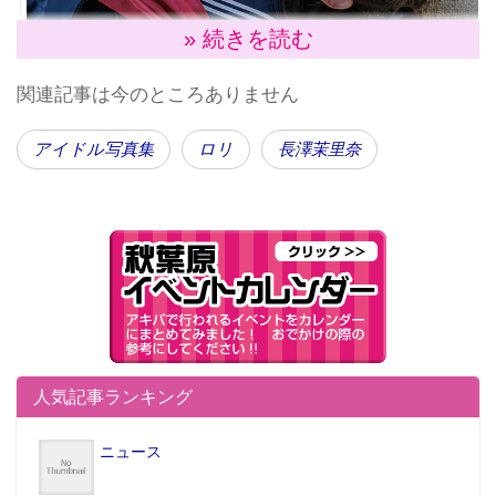
» 続きを読む
関連記事は今のところありません
アイドル写真集
ロリ
長澤茉里奈
『合法。 』
人気記事ランキング
グラビアやバラエティ番組で活躍する“まりちゅう”こ
と長澤茉里奈（26）の通算5枚目となる最新写真集『合
ニュース
法。 』が、10月25日（月）にAmazonにて一般発売開
始となった。