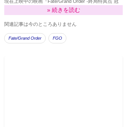
現在上映中の映画『Fate/Grand Order -終局特異点 冠
位時間神殿ソロモン-』をイメージした『【Fate/Grand
» 続きを読む
Order -終局特異点 冠位時間神殿ソロモン-】マスク』
関連記事は今のところありません
（製造メーカー：コスパ）の予約販売を実施する。
Fate/Grand Order
FGO
「Fate/Grand Order -終局特異点 冠位時間神殿ソロモン-
FGOソロモン ジャンヌ・ダルク エンブレム マスク」
販売されるのは、ジャンヌ・ダルクのエンブレムが入