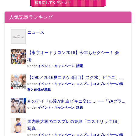
FGOソロモン 巌窟王 エドモン・ダンテス エンブレムマ
スク」
人気記事ランキング
抗菌作用、防臭効果、静電防止、UVカット（紫外線防
ニュース
止指数UPF50＋）の機能も備えている。
【東京オートサロン2016】今年もセクシー！ 会
場...
under
イベント・キャンペーン
,
話題
【C90／2016夏コミケ3日目】スク水、ビキニ、...
under
イベント・キャンペーン
,
コスプレ｜コスプレイヤーの情
報と画像が満載
あのアイドル達が純白ビキニ姿に…! ──「YAグラ...
under
イベント・キャンペーン
,
話題
国内最大級のコスプレの祭典「コスホリック18」
写真...
under
イベント・キャンペーン
,
コスプレ｜コスプレイヤーの情