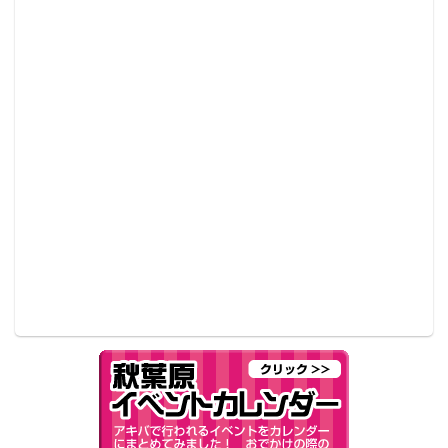
った「Fate/Grand Order -終局特異点 冠位時間神殿ソ
ロモン- FGOソロモン ジャンヌ・ダルク エンブレム
マスク」と、巌窟王 エドモン・ダンテスのエンブレム
が入った「Fate/Grand Order -終局特異点 冠位時間神
殿ソロモン- FGOソロモン 巌窟王 エドモン・ダンテ
ス エンブレムマスク」の全2種。
「Fate/Grand Order -終局特異点 冠位時間神殿ソロモン-