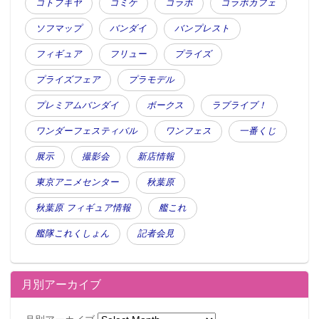
コトブキヤ
コミケ
コラボ
コラボカフェ
ソフマップ
バンダイ
バンプレスト
フィギュア
フリュー
プライズ
プライズフェア
プラモデル
プレミアムバンダイ
ボークス
ラブライブ！
ワンダーフェスティバル
ワンフェス
一番くじ
展示
撮影会
新店情報
東京アニメセンター
秋葉原
秋葉原 フィギュア情報
艦これ
艦隊これくしょん
記者会見
月別アーカイブ