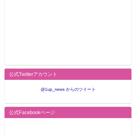
・【コスプレ】FGO、ラブライブ！、Piaキ
ャロまで登場した大盛況の「ニコニコ超会
議」コスプレ広場
・人気コスプレイヤー篠崎こころ＆宮本彩
希がK-1ラウンドガールに決定、衣装は“ビキ
ニアーマースタイル”（写真11枚）
公式Twitterアカウント
@1up_news からのツイート
公式Facebookページ