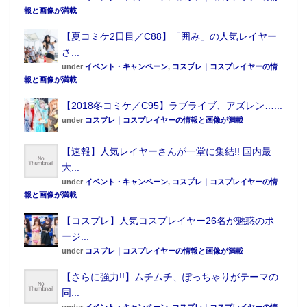
報と画像が満載
素材は表面がポリエステル、内面が綿100％で、水洗い
【夏コミケ2日目／C88】「囲み」の人気レイヤー
して繰り返し使うことができる。
さ...
under
イベント・キャンペーン
,
コスプレ｜コスプレイヤーの情
報と画像が満載
【2018冬コミケ／C95】ラブライブ、アズレン…...
under
コスプレ｜コスプレイヤーの情報と画像が満載
【速報】人気レイヤーさんが一堂に集結!! 国内最
大...
under
イベント・キャンペーン
,
コスプレ｜コスプレイヤーの情
報と画像が満載
【コスプレ】人気コスプレイヤー26名が魅惑のポ
ージ...
耳紐は柔らかで痛くなりにくく、長さ調節が可能だ。
under
コスプレ｜コスプレイヤーの情報と画像が満載
【Fate/Grand Order -終局特異点 冠位時間神殿ソロモ
【さらに強力!!】ムチムチ、ぽっちゃりがテーマの
ン-】 マスク
同...
under
イベント・キャンペーン
,
コスプレ｜コスプレイヤーの情