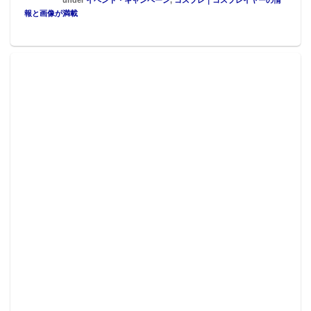
■メーカー：『コスパ』
報と画像が満載
■販売サイト :Animo（アニモ）
■予約可能期間 : 8月16日～8月19日まで
■商品サイズ：約（高さ）14cm／（横幅）21cm
■料金：1,870円（税込み）
■関連リンク
商品ページ :
https://animall.jp/collections/fate-grand-
order-1
Animo（アニモ） :
https://animall.jp/
(C)TYPE-MOON／FGO7 ANIME PROJECT
●編集部オススメ
・【WF2018冬】FGO、ZOIDS、ガンダム
──記者が「おおっ!!」と叫んだハイレベル
なコスプレ10選