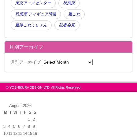
東京アニメセンター
秋葉原
秋葉原 フィギュア情報
艦これ
艦隊これくしょん
記者会見
月別アーカイブ
月別アーカイブ
© YOSHIKURA DESIGN,LTD. All Rights Reserved.
August 2026
M
T
W
T
F
S
S
1
2
3
4
5
6
7
8
9
10
11
12
13
14
15
16