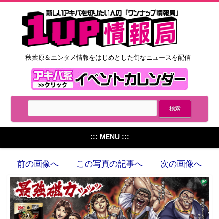
秋葉原＆エンタメ情報をはじめとした旬なニュースを配信
::: MENU :::
前の画像へ
この写真の記事へ
次の画像へ