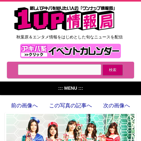
秋葉原＆エンタメ情報をはじめとした旬なニュースを配信
::: MENU :::
前の画像へ
この写真の記事へ
次の画像へ