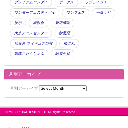
プレミアムバンダイ
ボークス
ラブライブ！
ワンダーフェスティバル
ワンフェス
一番くじ
展示
撮影会
新店情報
東京アニメセンター
秋葉原
秋葉原 フィギュア情報
艦これ
艦隊これくしょん
記者会見
月別アーカイブ
月別アーカイブ
© YOSHIKURA DESIGN,LTD. All Rights Reserved.