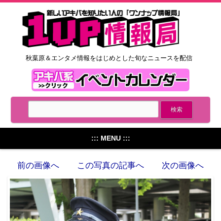
秋葉原＆エンタメ情報をはじめとした旬なニュースを配信
::: MENU :::
前の画像へ
この写真の記事へ
次の画像へ