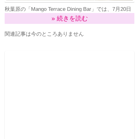
秋葉原の「Mango Terrace Dining Bar」では、7月20日
(金)～8月31日(金)の期間限定で台湾産高級アップルマ
» 続きを読む
ンゴーの食べ放題(90分・ドリンクバー付き)を980円
関連記事は今のところありません
(税込)で提供する。
ただし、メニューの中から何か1品以上の注文が条件。
このお店は1ポンドメガローストビーフ丼が人気だが、
そこまでガッツリ食べられないという場合には、例え
ばガトーショコラ（480円）をチョイスして、アップル
マンゴーの食べ放題を注文すると、合計1460円で利用
することができる。
高級マンゴーとしても知られている台湾産アップルマ
ンゴー「愛文マンゴー」は、表面がリンゴのように赤
く似ていることからアップルマンゴーと呼ばれ、台湾
の輝く太陽の恵みをたっぷりと浴び甘味も香りも高
く、また皮が薄く繊維質も少ないことでねっとりとし