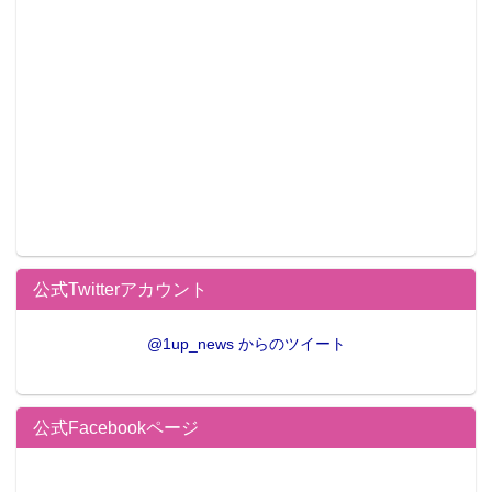
ホームページ：
http://mango-terrace.jp/
営業時間：平日ランチ 11:30～16:00(lo.15:00)
平日ディナー：17:00～22:00(lo.21:30)
土日祝：11:30～22:00(lo.21:30)
休日：不定休
席数：22席
所在地：千代田区外神田4-4-3 小木曽ビル6階
アクセス：JR秋葉原駅から徒歩6分、地下鉄末広町駅
から徒歩2分
TEL：03-3527-1485
公式Twitterアカウント
@1up_news からのツイート
公式Facebookページ