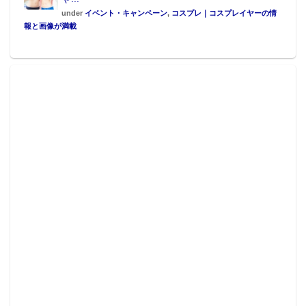
under
イベント・キャンペーン
,
コスプレ｜コスプレイヤーの情
1ポンド＝約453gもの自家製ローストビーフを器から
報と画像が満載
これでもかとこぼれんばかりに盛り付けたメガロース
トビーフ丼。お腹にも、SNSにも満足できるビジュア
ルと味の逸品となっている。暑い夏はマンゴーで乗り
切り、スタミナをローストビーフ丼でつけるのも如何
だろうか。
【概要】
内容 ：台湾産高級アップルマンゴーの食べ放題＋
ドリンクバー
制限時間：90分
価格 ：980円(税込)
対象 ：メニューの中から1品以上をご注文いただい
たお客様
実施期間：2018年7月20日(金)～8月31日(金)
【Mango Terrace Dining Bar】