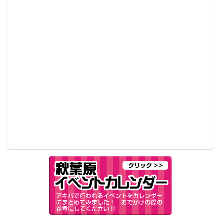
た肉質で、柔らかく甘みが強いことで有名。今回マン
ゴーの食べ放題では、この台湾産高級アップルマンゴ
ーを直輸入で用意したという。
また、マンゴーの食べ放題までは食べられないけど、
マンゴーを食べたいという方にはかき氷の「モテキ」
シリーズをがオススメ。
モテキシングル