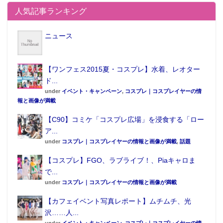
人気記事ランキング
モテキは、暑い夏に食べたくなる台湾名物のフワフワ
な雪花氷を使用。どちらも台湾産高級アップルマンゴ
ニュース
ーをふんだんに使用している。
・1名様～2名様におすすめ…「モテキ シングル」920
【ワンフェス2015夏・コスプレ】水着、レオター
円(税込)
ド...
under
イベント・キャンペーン
,
コスプレ｜コスプレイヤーの情
報と画像が満載
【C90】コミケ「コスプレ広場」を浸食する「ロー
ア...
under
コスプレ｜コスプレイヤーの情報と画像が満載
,
話題
【コスプレ】FGO、ラブライブ！、Piaキャロま
で...
under
コスプレ｜コスプレイヤーの情報と画像が満載
モテキ豪華版
【カフェイベント写真レポート】ムチムチ、光
沢……人...
under
イベント・キャンペーン
,
コスプレ｜コスプレイヤーの情