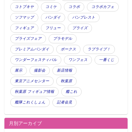
コトブキヤ
コミケ
コラボ
コラボカフェ
ソフマップ
バンダイ
バンプレスト
フィギュア
フリュー
プライズ
プライズフェア
プラモデル
プレミアムバンダイ
ボークス
ラブライブ！
ワンダーフェスティバル
ワンフェス
一番くじ
展示
撮影会
新店情報
東京アニメセンター
秋葉原
秋葉原 フィギュア情報
艦これ
艦隊これくしょん
記者会見
月別アーカイブ