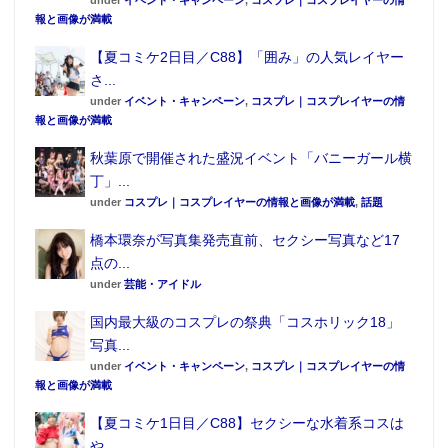
・大勢で楽しむならば …「モテキ 豪華版」2,850
報と画像が満載
円(税込)
【夏コミケ2日目／C88】「囲み」の人気レイヤー
https://www.atpress.ne.jp/releases/161508/img_161508_3
さ...
他にも、フレッシュマンゴージュースやマンゴーパフ
under
イベント・キャンペーン
,
コスプレ｜コスプレイヤーの情
報と画像が満載
ェなど台湾産高級アップルマンゴーを使用した商品を
取り揃えているが、マンゴーの食べ放題以外にも、
秋葉原で開催された盛況イベント「バニーガール横
丁」...
Twitterで人気に火がついた1ポンドメガローストビーフ
under
コスプレ｜コスプレイヤーの情報と画像が満載
,
話題
丼もおすすめだ。
・1ポンドメガローストビーフ丼
橋本環奈が写真集発売直前、セクシー写真など17
点の...
under
芸能・アイドル
国内最大級のコスプレの祭典「コスホリック18」
写真...
under
イベント・キャンペーン
,
コスプレ｜コスプレイヤーの情
報と画像が満載
【夏コミケ1日目／C88】セクシーな水着系コスは
や...