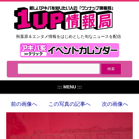
秋葉原＆エンタメ情報をはじめとした旬なニュースを配信
::: MENU :::
前の画像へ
この写真の記事へ
次の画像へ