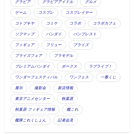
グラビア
グラビアアイドル
グルメ
ゲーム
コスプレ
コスプレイヤー
コトブキヤ
コミケ
コラボ
コラボカフェ
ソフマップ
バンダイ
バンプレスト
フィギュア
フリュー
プライズ
プライズフェア
プラモデル
プレミアムバンダイ
ボークス
ラブライブ！
ワンダーフェスティバル
ワンフェス
一番くじ
展示
撮影会
新店情報
東京アニメセンター
秋葉原
秋葉原 フィギュア情報
艦これ
艦隊これくしょん
記者会見