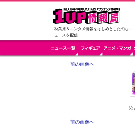
秋葉原＆エンタメ情報をはじめとした旬なニ
ュースを配信
前の画像へ
め
前の画像へ