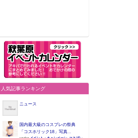
人気記事ランキング
ニュース
国内最大級のコスプレの祭典
「コスホリック18」写真...