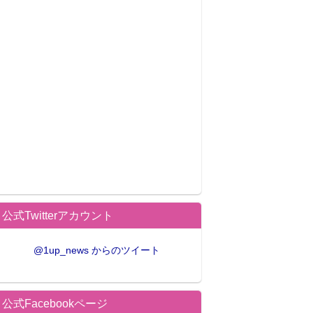
公式Twitterアカウント
@1up_news からのツイート
公式Facebookページ