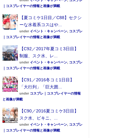
under
イベント・キャンペーン
,
コスプレ
｜コスプレイヤーの情報と画像が満載
【夏コミケ1日目／C88】セクシ
ーな水着系コスはや...
under
イベント・キャンペーン
,
コスプレ
｜コスプレイヤーの情報と画像が満載
【C92／2017年夏コミ3日目】
制服、スク水、レ...
under
イベント・キャンペーン
,
コスプレ
｜コスプレイヤーの情報と画像が満載
【C91／2016冬コミ1日目】
「大行列」「巨大囲...
under
コスプレ｜コスプレイヤーの情報
と画像が満載
【C90／2016夏コミケ3日目】
スク水、ビキニ、...
under
イベント・キャンペーン
,
コスプレ
｜コスプレイヤーの情報と画像が満載