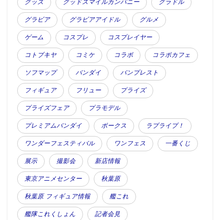
グッズ
グッドスマイルカンパニー
グラドル
グラビア
グラビアアイドル
グルメ
ゲーム
コスプレ
コスプレイヤー
コトブキヤ
コミケ
コラボ
コラボカフェ
ソフマップ
バンダイ
バンプレスト
フィギュア
フリュー
プライズ
プライズフェア
プラモデル
プレミアムバンダイ
ボークス
ラブライブ！
ワンダーフェスティバル
ワンフェス
一番くじ
展示
撮影会
新店情報
東京アニメセンター
秋葉原
秋葉原 フィギュア情報
艦これ
艦隊これくしょん
記者会見