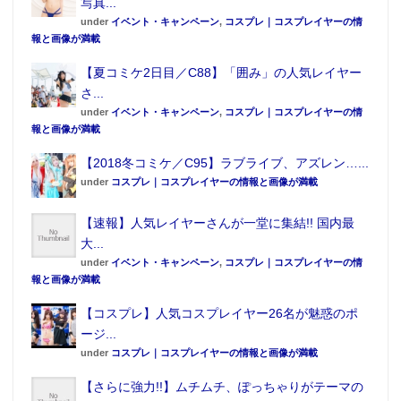
写真...
10位 ナイツ＆マジック
under
イベント・キャンペーン
,
コスプレ｜コスプレイヤーの情
“オススメしたいアニメ部門”に続き、“展開が気になっ
報と画像が満載
たアニメ部門”も第1位は『宝石の国』。 多くの謎に
【夏コミケ2日目／C88】「囲み」の人気レイヤー
包まれ独創的な世界観で描かれる本作は、「月人」に
さ...
攫われた「宝石」の行く末や、落ちこぼれだった主人
under
イベント・キャンペーン
,
コスプレ｜コスプレイヤーの情
報と画像が満載
公・フォスが様々な出来事を通して“成長”していく姿
など、今後の展開が気になるシーンが数多くあった。
【2018冬コミケ／C95】ラブライブ、アズレン…...
under
コスプレ｜コスプレイヤーの情報と画像が満載
「世界観が良かったアニメ」部門
【速報】人気レイヤーさんが一堂に集結!! 国内最
大...
1位 宝石の国
under
イベント・キャンペーン
,
コスプレ｜コスプレイヤーの情
2位 異世界食堂
報と画像が満載
3位 魔法使いの嫁
【コスプレ】人気コスプレイヤー26名が魅惑のポ
4位 少女終末旅行
ージ...
5位 けものフレンズ
under
コスプレ｜コスプレイヤーの情報と画像が満載
6位 異世界はスマートフォンとともに。
【さらに強力!!】ムチムチ、ぽっちゃりがテーマの