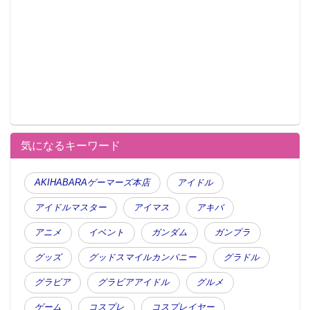
「キュンキュンしたアニメ」部門
1位 エロマンガ先生
2位 ネト充のススメ月がきれい
3位 月がきれい
4位 ブレンド・S
5位 徒然チルドレン
6位 Just Because！
気になるキーワード
7位 魔法使いの嫁
8位 恋と嘘
AKIHABARAゲーマーズ本店
アイドル
9位 けものフレンズ
アイドルマスター
アイマス
アキバ
10位 干物妹！うまるちゃんR
“キュンキュンしたアニメ部門”の第1位は印象的なセリ
アニメ
イベント
ガンダム
ガンプラ
フも話題になった『エロマンガ先生』。引きこもりの
グッズ
グッドスマイルカンパニー
グラドル
妹がいかがわしいPNで兄の小説のイラストを描いてい
グラビア
グラビアアイドル
グルメ
た…!?ドタバタコメディでありつつも、兄妹の微妙な
距離感や、妹・紗霧の仕草や発言の可愛さに思わずキ
ゲーム
コスプレ
コスプレイヤー