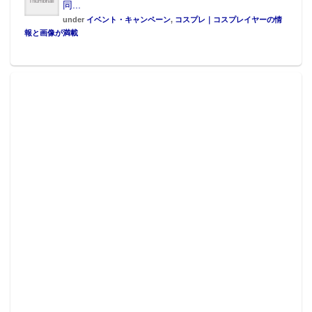
7位 キノの旅 -the Beautiful World- the Animated Series
同...
8位 この素晴らしい世界に祝福を！２
under
イベント・キャンペーン
,
コスプレ｜コスプレイヤーの情
報と画像が満載
9位 血界戦線 & BEYOND
10位 ナイツ＆マジック
『宝石の国』が“3冠を達成。かつて存在した生物が不
死の体をもつ「宝石」となった遠い未来の世界。そし
て、月から飛来し「宝石」たちを攫っていく謎の敵
「月人」の存在。多くの謎に包まれ独創的な世界観で
描かれる本作は、たくさんの注目を集めた。
「ストーリーが良かったアニメ」部門
1位 魔法使いの嫁
2位 宝石の国
3位 けものフレンズ
4位 夏目友人帳 陸
5位 終末なにしてますか？忙しいですか？救ってもら