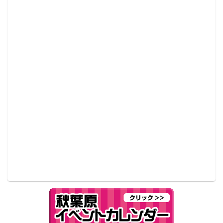
「オススメしたいアニメ」部門
1位 宝石の国
2位 けものフレンズ
3位 異世界食堂
4位 魔法使いの嫁
5位 この素晴らしい世界に祝福を！２
6位 エロマンガ先生
7位 血界戦線 & BEYOND
8位 幼女戦記
9位 異世界はスマートフォンとともに。
10位 月がきれい