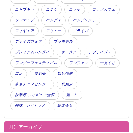
ュンとくる。
コトブキヤ
コミケ
コラボ
コラボカフェ
※dアニメストア調べ（約4500人のdアニメストア会員から調査）
ソフマップ
バンダイ
バンプレスト
※アンケート集計は、2017年内にdアニメストアにて配信されていた作
フィギュア
フリュー
プライズ
品を対象
プライズフェア
プラモデル
プレミアムバンダイ
ボークス
ラブライブ！
ワンダーフェスティバル
ワンフェス
一番くじ
展示
撮影会
新店情報
東京アニメセンター
秋葉原
秋葉原 フィギュア情報
艦これ
艦隊これくしょん
記者会見
この記事が気に入ったらフォローしよう
月別アーカイブ