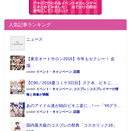
“オススメしたいアニメ部門”の第1位は『宝石の国』。
3DCGアニメで繊細に描かれた本作は、その圧倒的な
映像美についても「CGアニメならでは」と大きな話題
人気記事ランキング
となった。
ニュース
「展開が気になったアニメ」部門
【東京オートサロン2016】今年もセクシー！ 会
1位 宝石の国
場...
2位 けものフレンズ
under
イベント・キャンペーン
,
話題
3位 ようこそ実力至上主義の教室へ
【C90／2016夏コミケ3日目】スク水、ビキニ、...
4位 魔法使いの嫁
under
イベント・キャンペーン
,
コスプレ｜コスプレイヤーの情
5位 十二大戦
報と画像が満載
6位 ゲーマーズ！
あのアイドル達が純白ビキニ姿に…! ──「YAグラ...
7位 ネト充のススメ
under
イベント・キャンペーン
,
話題
8位 Just Because！
国内最大級のコスプレの祭典「コスホリック18」
9位 進撃の巨人 Season2