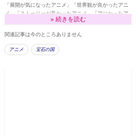
「展開が気になったアニメ」「世界観が良かったアニ
メ」「ストーリーが良かったアニメ」「アツかったア
» 続きを読む
ニメ」「キュンキュンしたアニメ」の6部門があり、そ
れぞれ一般ユーザーのアンケートで決定される。
関連記事は今のところありません
今回は、約4500人の回答があり、それぞれの部門の
1〜10位が発表された。今回三冠に輝いたアニメ『宝石
アニメ
宝石の国
の国』は2017年秋アニメとして放送され、女性ファン
を中心に高い人気を誇った作品だ。以下、各部門のラ
ンキングを紹介する。