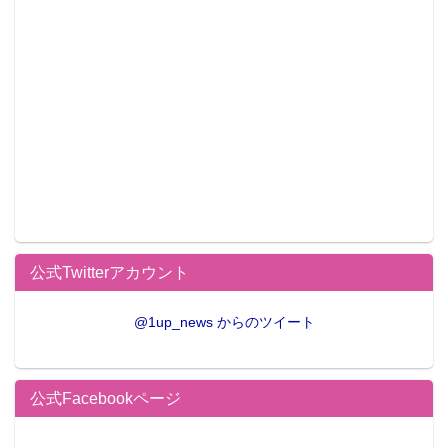
っていいですか？
6位 ネト充のススメ
7位 キノの旅 -the Beautiful World- the Animated Series
8位 Just Because！
9位 月がきれい
10位 このはな綺譚
“ストーリーが良かったアニメ部門”の第1位は『魔法使
いの嫁』。時に残酷で、でもどこか温かい世界で描か
れるヒトとヒトならざる者達との交流。引き込まれる
ようなストーリーに男性・女性とも数多くの支持が集
公式Twitterアカウント
まった。2クール目もスタートし、今後の展開にも期待
@1up_news からのツイート
が集まる。
「アツかったアニメ」部門
公式Facebookページ
1位 ナイツ＆マジック