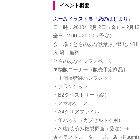
イベント概要
ふーみイラスト展『恋のはじまり』
日 時：2018年2月 2日（金）～2月1
全日 12:00～20:00（予定）
会 場：とらのあな秋葉原店B 地下1F
入 場：無料
とらのあなインフォページ
▼物販コーナー（販売予定商品）
・本個展特製パンフレット
・ブランケット
・B2タペストリー（縦）
・スマホケース
・A4クリアファイル
・缶バッジ（カプセルトイ用）
・A3額装済み複製原画（受注）etc
★イラストレーター ふーみ（Fuumi