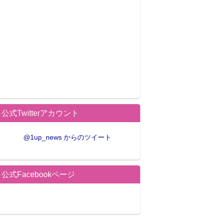
公式Twitterアカウント
@1up_news からのツイート
公式Facebookページ