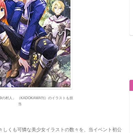
99の村人」 （KADOKAWA刊）のイラストも担
当
々しくも可憐な美少女イラストの数々を、当イベント初公