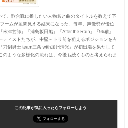
ついて、歌合戦に推したい人物名と曲のタイトルを教えて下
元ブームが垣間見える結果になった。毎年、声優勢が優位
師』『浦島坂田船』『After the Rain』『96猫』
ーティストたちが、中堅～トリ前を狙えるポジションを占
剣男士 team三条 with加州清光』が初出場を果たして
このような多様化の流れは、今後も続くものと考えられま
この記事が気に入ったらフォローしよう