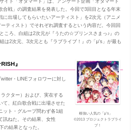
マサイト「オタマート」は、アンケート企画「オタマート
歌合戦」の調査結果を発表した。今回で3回目となる年末
戦に出場してもらいたいアーティスト」を2次元（アニメ
アーティスト）でそれぞれ調査するという内容だ。今回回
たところ、白組は2次元が『うたの☆プリンスさまっ♪』の
紅組は2次元、3次元とも『ラブライブ！』の「μ’s」が最も
RISH』
tter・LINEフォロワーに対し
。
ャラクター）および、実在する
いて、紅白歌合戦に出場させた
ニット・グループ問わず各1組
根強い人気の「μ’s」
て訊ねた。その結果、女性
©2013 プロジェクトラブライ
ブ！
、以下の結果となった。