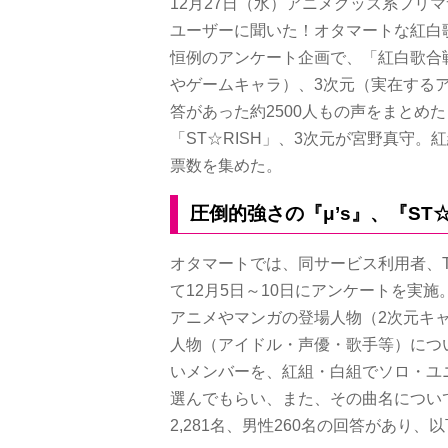
12月27日（水）アニメグッズ系フリ
ユーザーに聞いた！オタマートな紅白
恒例のアンケート企画で、「紅白歌合
やゲームキャラ）、3次元（実在する
答があった約2500人もの声をまとめ
「ST☆RISH」、3次元が宮野真守。
票数を集めた。
圧倒的強さの『μ’s』、『ST☆
オタマートでは、同サービス利用者、Twi
て12月5日～10日にアンケートを実施
アニメやマンガの登場人物（2次元キ
人物（アイドル・声優・歌手等）につ
いメンバーを、紅組・白組でソロ・ユ
選んでもらい、また、その曲名につい
2,281名、男性260名の回答があり