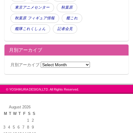
東京アニメセンター
秋葉原
秋葉原 フィギュア情報
艦これ
艦隊これくしょん
記者会見
月別アーカイブ
月別アーカイブ
© YOSHIKURA DESIGN,LTD. All Rights Reserved.
August 2026
M
T
W
T
F
S
S
1
2
3
4
5
6
7
8
9