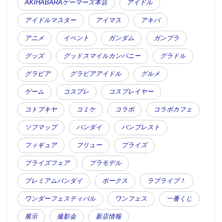
AKIHABARAゲーマーズ本店
アイドル
アイドルマスター
アイマス
アキバ
アニメ
イベント
ガンダム
ガンプラ
グッズ
グッドスマイルカンパニー
グラドル
グラビア
グラビアアイドル
グルメ
ゲーム
コスプレ
コスプレイヤー
コトブキヤ
コミケ
コラボ
コラボカフェ
ソフマップ
バンダイ
バンプレスト
フィギュア
フリュー
プライズ
プライズフェア
プラモデル
プレミアムバンダイ
ボークス
ラブライブ！
ワンダーフェスティバル
ワンフェス
一番くじ
展示
撮影会
新店情報