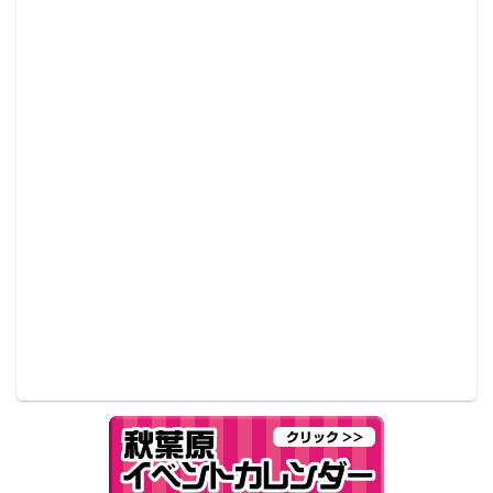
カラーチェンジの際には操作盤のパネルが光り、暗い
コンサート会場でも一目で色がわかるので、初心者に
も有り難い。使用電池は単4形アルカリ電池3本。約3～
6時間の連続発光が可能だ。参考価格は2,000円（税
抜）で2017年11月1日より全国の玩具店、量販店、オ
ンラインショップなどで販売を開始する。
商品概要
「大閃光ブレード200」
公式HP