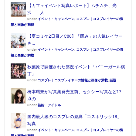
【カフェイベント写真レポート】ムチムチ、光
沢……人...
under
イベント・キャンペーン
,
コスプレ｜コスプレイヤーの情
報と画像が満載
【夏コミケ2日目／C88】「囲み」の人気レイヤー
さ...
under
イベント・キャンペーン
,
コスプレ｜コスプレイヤーの情
報と画像が満載
秋葉原で開催された盛況イベント「バニーガール横
丁」...
under
コスプレ｜コスプレイヤーの情報と画像が満載
,
話題
橋本環奈が写真集発売直前、セクシー写真など17
点の...
under
芸能・アイドル
国内最大級のコスプレの祭典「コスホリック18」
写真...
under
イベント・キャンペーン
,
コスプレ｜コスプレイヤーの情
報と画像が満載