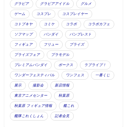
グラビア
グラビアアイドル
グルメ
ゲーム
コスプレ
コスプレイヤー
コトブキヤ
コミケ
コラボ
コラボカフェ
ソフマップ
バンダイ
バンプレスト
フィギュア
フリュー
プライズ
プライズフェア
プラモデル
プレミアムバンダイ
ボークス
ラブライブ！
ワンダーフェスティバル
ワンフェス
一番くじ
展示
撮影会
新店情報
東京アニメセンター
秋葉原
秋葉原 フィギュア情報
艦これ
艦隊これくしょん
記者会見