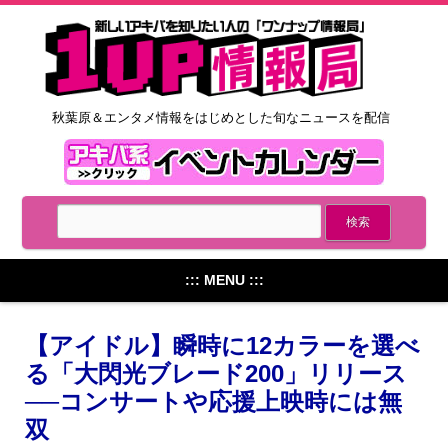
秋葉原＆エンタメ情報をはじめとした旬なニュースを配信
::: MENU :::
【アイドル】瞬時に12カラーを選べ
る「大閃光ブレード200」リリース
──コンサートや応援上映時には無
双