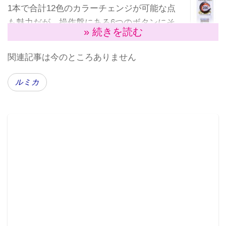
1本で合計12色のカラーチェンジが可能な点
も魅力だが、操作盤にある6つのボタンにそ
» 続きを読む
れぞれ2色ずつ変更カラーがセットされてお
り、光らせたい色がすぐに見つかる仕様にな
関連記事は今のところありません
っていることが特徴。コンサート時の曲ごと
のカラーチェンジはもちろんだが、アニメ映画作品の
ルミカ
応援上映時など、場面によって瞬時にカラーを変えた
いケースに強い。