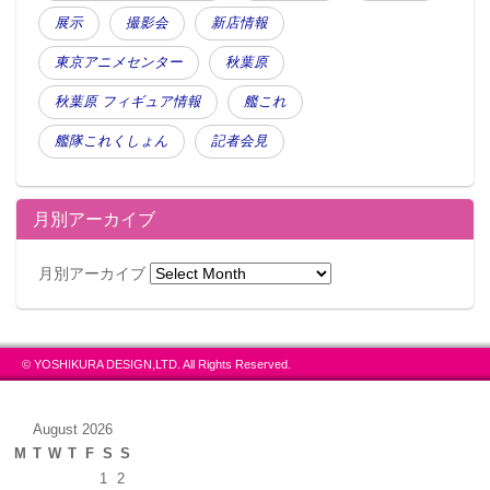
展示
撮影会
新店情報
東京アニメセンター
秋葉原
秋葉原 フィギュア情報
艦これ
艦隊これくしょん
記者会見
月別アーカイブ
月別アーカイブ
© YOSHIKURA DESIGN,LTD. All Rights Reserved.
August 2026
M
T
W
T
F
S
S
1
2