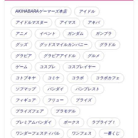
AKIHABARAゲーマーズ本店
アイドル
アイドルマスター
アイマス
アキバ
アニメ
イベント
ガンダム
ガンプラ
グッズ
グッドスマイルカンパニー
グラドル
グラビア
グラビアアイドル
グルメ
ゲーム
コスプレ
コスプレイヤー
コトブキヤ
コミケ
コラボ
コラボカフェ
ソフマップ
バンダイ
バンプレスト
フィギュア
フリュー
プライズ
プライズフェア
プラモデル
プレミアムバンダイ
ボークス
ラブライブ！
ワンダーフェスティバル
ワンフェス
一番くじ