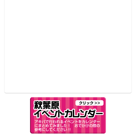
北海道からついに上京！
デザインを人気イラストレーターKEI氏が担当し、地元
北海道をPRするキャラクターとして活躍中の「北乃カ
ムイ」。北海道以外でのグッズの取り扱いは今回が初
となる。
コトブキヤ秋葉原館で販売される商品は、『北乃カム
イ 痛箱セット』『北乃カムイ ガラナ』『北乃カムイ
カプセルトイ』の3種。さらに11月24日（月・祝）
12:00～13:00には、「北乃カムイ」公認コスプレイヤ
ー・Shihoさんも来店するので、ぜひ見にこう！
■公式サイト：
http://www.kotobukiya.co.jp/event/event-
28611/