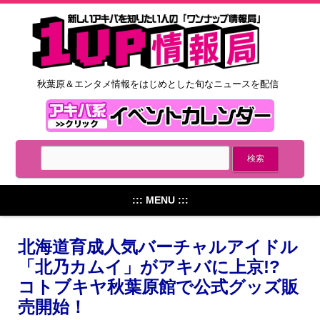
秋葉原＆エンタメ情報をはじめとした旬なニュースを配信
::: MENU :::
北海道育成人気バーチャルアイドル
「北乃カムイ」がアキバに上京!?
コトブキヤ秋葉原館で公式グッズ販
売開始！