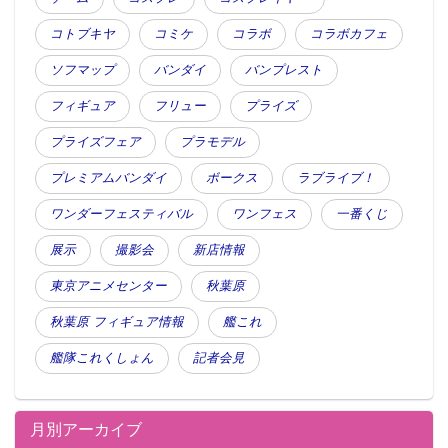
コトブキヤ
コミケ
コラボ
コラボカフェ
ソフマップ
バンダイ
バンプレスト
フィギュア
フリュー
プライズ
プライズフェア
プラモデル
プレミアムバンダイ
ボークス
ラブライブ！
ワンダーフェスティバル
ワンフェス
一番くじ
展示
撮影会
新店情報
東京アニメセンター
秋葉原
秋葉原 フィギュア情報
艦これ
艦隊これくしょん
記者会見
月別アーカイブ