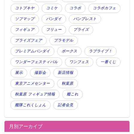
コトブキヤ
コミケ
コラボ
コラボカフェ
ソフマップ
バンダイ
バンプレスト
フィギュア
フリュー
プライズ
プライズフェア
プラモデル
プレミアムバンダイ
ボークス
ラブライブ！
ワンダーフェスティバル
ワンフェス
一番くじ
展示
撮影会
新店情報
東京アニメセンター
秋葉原
秋葉原 フィギュア情報
艦これ
艦隊これくしょん
記者会見
月別アーカイブ