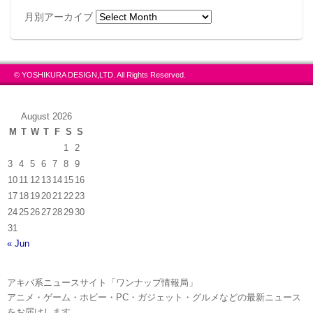
月別アーカイブ
© YOSHIKURA DESIGN,LTD. All Rights Reserved.
August 2026
商品概要
M
T
W
T
F
S
S
1
2
■商品名：キューポッシュ 暁美ほむら -制服Ver.-
3
4
5
6
7
8
9
10
11
12
13
14
15
16
17
18
19
20
21
22
23
■商品サイズ：NON スケール 約110mm
24
25
26
27
28
29
30
31
■販売価格：4,200 円（税抜）
« Jun
■発売日：2015 年4 月
アキバ系ニュースサイト「ワンナップ情報局」
アニメ・ゲーム・ホビー・PC・ガジェット・グルメなどの最新ニュース
をお届けします。