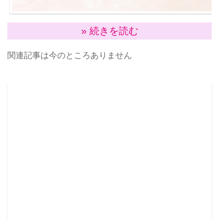
» 続きを読む
小さな体ながらも「首・肩・肘・手首・腰・股・膝・
足首」の豊富な可動域と足裏のマグネットにより専用
関連記事は今のところありません
ベースの上では楽々といろんなポーズがとることがで
きる2.3 頭身のデフォルメ可動フィギュアシリーズ
「キューポッシュ」。
シリーズ第19弾として、アニメ『劇場版 魔法少女まど
か☆マギカ』より、魔法少女としてナイトメアと戦う
新しい仲間「暁美ほむら」を「制服Ver.」で2015年4
月に発売予定。制服Ver.の「ほむら」は三つ編み＆メ
ガネ姿に加え、学園シーンに出てきた、様々な小物や
表情パーツが付属、既に発売中の魔法少女Ver.との色
んな組合せを楽しむ事ができる。