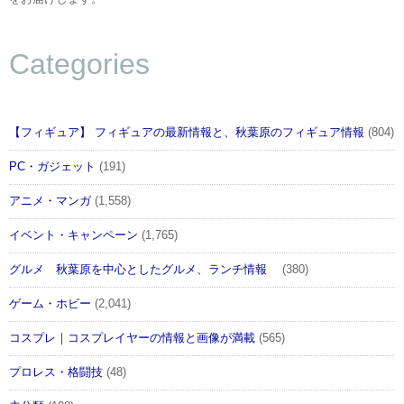
■原型製作：村上はるひ
Categories
■製品ページ
http://www.kotobukiya.co.jp/product/product-
0000001530/
【フィギュア】 フィギュアの最新情報と、秋葉原のフィギュア情報
(804)
■付属品：
PC・ガジェット
(191)
・メガネ
アニメ・マンガ
(1,558)
イベント・キャンペーン
(1,765)
・学生鞄
グルメ 秋葉原を中心としたグルメ、ランチ情報
(380)
・ゴルフクラブ（べこべこ）
ゲーム・ホビー
(2,041)
・表情パーツ3 種（笑顔、泣き顔、にっこり顔）
コスプレ｜コスプレイヤーの情報と画像が満載
(565)
プロレス・格闘技
(48)
・差し替え用手首一式（平手、握り手、持ち手）