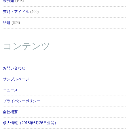
未分類
(108)
・専用台座（足裏マグネット対応）
芸能・アイドル
(499)
話題
(624)
・可動アームスタンド一式（支柱、支柱用アーム、延
長パーツ（細・太））
コンテンツ
・収納用チャック袋
(C)Magica Quartet／Aniplex・Madoka Movie Project
お問い合わせ
Rebellion
サンプルページ
ニュース
プライバシーポリシー
会社概要
求人情報（2018年6月26日公開）