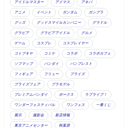
アイドルマスター
アイマス
アキバ
アニメ
イベント
ガンダム
ガンプラ
グッズ
グッドスマイルカンパニー
グラドル
グラビア
グラビアアイドル
グルメ
ゲーム
コスプレ
コスプレイヤー
コトブキヤ
コミケ
コラボ
コラボカフェ
ソフマップ
バンダイ
バンプレスト
フィギュア
フリュー
プライズ
プライズフェア
プラモデル
プレミアムバンダイ
ボークス
ラブライブ！
ワンダーフェスティバル
ワンフェス
一番くじ
展示
撮影会
新店情報
東京アニメセンター
秋葉原