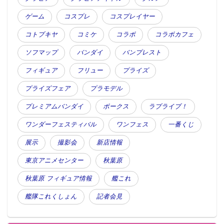
ゲーム
コスプレ
コスプレイヤー
コトブキヤ
コミケ
コラボ
コラボカフェ
ソフマップ
バンダイ
バンプレスト
フィギュア
フリュー
プライズ
プライズフェア
プラモデル
プレミアムバンダイ
ボークス
ラブライブ！
ワンダーフェスティバル
ワンフェス
一番くじ
展示
撮影会
新店情報
東京アニメセンター
秋葉原
秋葉原 フィギュア情報
艦これ
艦隊これくしょん
記者会見