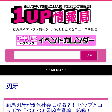
秋葉原＆エンタメ情報をはじめとした旬なニュースを配信
::: MENU :::
刃牙
範馬刃牙が現代社会に登場？！ ピップとコ
ラボで「バキバキ最凶肩凝編」始動！