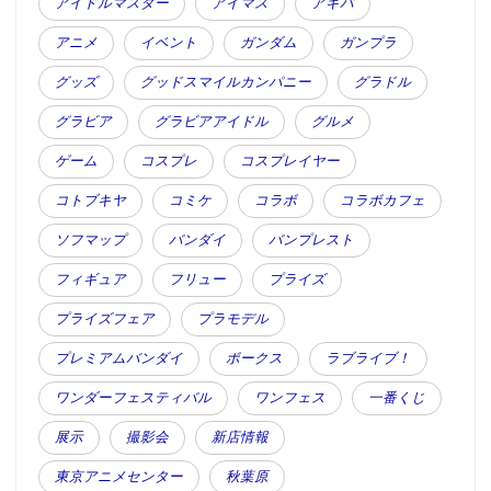
アイドルマスター
アイマス
アキバ
アニメ
イベント
ガンダム
ガンプラ
グッズ
グッドスマイルカンパニー
グラドル
グラビア
グラビアアイドル
グルメ
ゲーム
コスプレ
コスプレイヤー
コトブキヤ
コミケ
コラボ
コラボカフェ
ソフマップ
バンダイ
バンプレスト
フィギュア
フリュー
プライズ
プライズフェア
プラモデル
プレミアムバンダイ
ボークス
ラブライブ！
ワンダーフェスティバル
ワンフェス
一番くじ
展示
撮影会
新店情報
東京アニメセンター
秋葉原