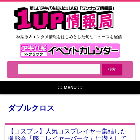
秋葉原＆エンタメ情報をはじめとした旬なニュースを配信
::: MENU :::
ダブルクロス
【コスプレ】人気コスプレイヤー集結した
撮影会「艦こレイヤーパーク」に潜入して