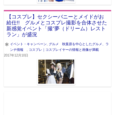
【コスプレ】セクシーバニーとメイドがお
給仕!! グルメとコスプレ撮影を合体させた
新感覚イベント「撮"夢（ドリーム）レスト
ラン」が盛況
イベント・キャンペーン
,
グルメ 秋葉原を中心としたグルメ、ラ
ンチ情報
,
コスプレ｜コスプレイヤーの情報と画像が満載
2017年12月10日