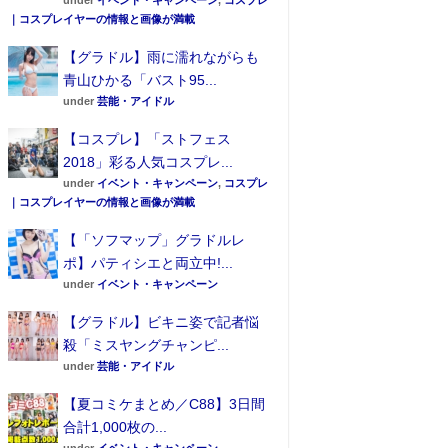
under
イベント・キャンペーン
,
コスプレ
｜コスプレイヤーの情報と画像が満載
【グラドル】雨に濡れながらも
青山ひかる「バスト95...
under
芸能・アイドル
【コスプレ】「ストフェス
2018」彩る人気コスプレ...
under
イベント・キャンペーン
,
コスプレ
｜コスプレイヤーの情報と画像が満載
【「ソフマップ」グラドルレ
ポ】パティシエと両立中!...
under
イベント・キャンペーン
【グラドル】ビキニ姿で記者悩
殺「ミスヤングチャンピ...
under
芸能・アイドル
【夏コミケまとめ／C88】3日間
合計1,000枚の...