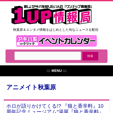
秋葉原＆エンタメ情報をはじめとした旬なニュースを配信
::: MENU :::
アニメイト秋葉原
ホロが語りかけてくる!? 『狼と香辛料』10
周年記念ミュージアム“湯屋『狼と香辛料』