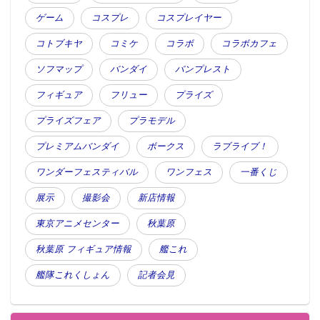
ゲーム
コスプレ
コスプレイヤー
コトブキヤ
コミケ
コラボ
コラボカフェ
ソフマップ
バンダイ
バンプレスト
フィギュア
フリュー
プライズ
プライズフェア
プラモデル
プレミアムバンダイ
ボークス
ラブライブ！
ワンダーフェスティバル
ワンフェス
一番くじ
展示
撮影会
新店情報
東京アニメセンター
秋葉原
秋葉原 フィギュア情報
艦これ
艦隊これくしょん
記者会見