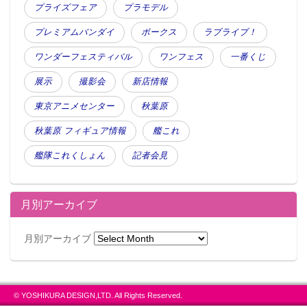
プライズフェア
プラモデル
プレミアムバンダイ
ボークス
ラブライブ！
ワンダーフェスティバル
ワンフェス
一番くじ
展示
撮影会
新店情報
東京アニメセンター
秋葉原
秋葉原 フィギュア情報
艦これ
艦隊これくしょん
記者会見
月別アーカイブ
月別アーカイブ
© YOSHIKURA DESIGN,LTD. All Rights Reserved.