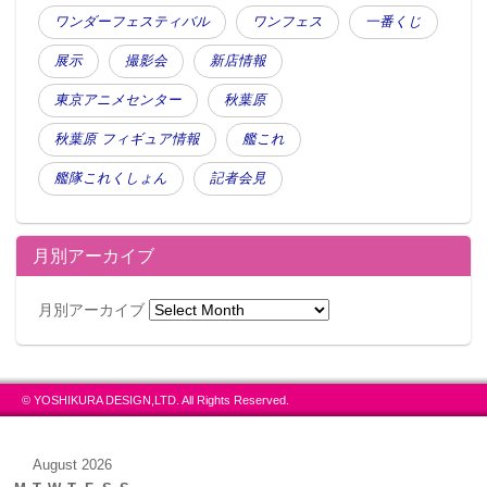
ワンダーフェスティバル
ワンフェス
一番くじ
展示
撮影会
新店情報
東京アニメセンター
秋葉原
秋葉原 フィギュア情報
艦これ
艦隊これくしょん
記者会見
月別アーカイブ
月別アーカイブ
© YOSHIKURA DESIGN,LTD. All Rights Reserved.
August 2026