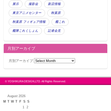
展示
撮影会
新店情報
東京アニメセンター
秋葉原
秋葉原 フィギュア情報
艦これ
艦隊これくしょん
記者会見
月別アーカイブ
月別アーカイブ
© YOSHIKURA DESIGN,LTD. All Rights Reserved.
August 2026
M
T
W
T
F
S
S
1
2