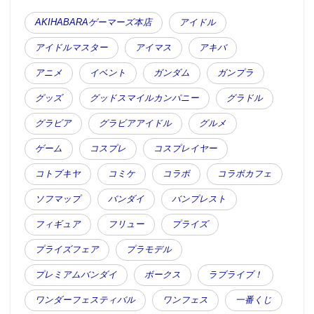
AKIHABARAゲーマーズ本店
アイドル
アイドルマスター
アイマス
アキバ
アニメ
イベント
ガンダム
ガンプラ
グッズ
グッドスマイルカンパニー
グラドル
グラビア
グラビアアイドル
グルメ
ゲーム
コスプレ
コスプレイヤー
コトブキヤ
コミケ
コラボ
コラボカフェ
ソフマップ
バンダイ
バンプレスト
フィギュア
フリュー
プライズ
プライズフェア
プラモデル
プレミアムバンダイ
ボークス
ラブライブ！
ワンダーフェスティバル
ワンフェス
一番くじ