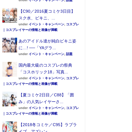
under
イベント・キャンペーン
,
話題
【C90／2016夏コミケ3日目】
スク水、ビキニ、...
under
イベント・キャンペーン
,
コスプレ
｜コスプレイヤーの情報と画像が満載
あのアイドル達が純白ビキニ姿
に…! ──「YAグラ...
under
イベント・キャンペーン
,
話題
国内最大級のコスプレの祭典
「コスホリック18」写真...
under
イベント・キャンペーン
,
コスプレ
｜コスプレイヤーの情報と画像が満載
【夏コミケ2日目／C88】「囲
み」の人気レイヤーさ...
under
イベント・キャンペーン
,
コスプレ
｜コスプレイヤーの情報と画像が満載
【2018冬コミケ／C95】ラブラ
イブ、アズレン…...