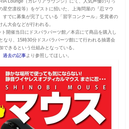
ERIA Lounge（ガレリアラウンジ）にて、人気声優のりっ
の星空凛役等）をゲストに招いた、上海問屋の『忍マウ
、すでに募集が完了している「習字コンクール」受賞者の
けん大会などが行われる。
ベント開催当日にドスパラパーツ館／本店にて商品を購入し
となり、15時30分ドスパラパーツ館にて行われる抽選会
参加できるという仕組みとなっている。
、
過去の記事
より参照してほしい。