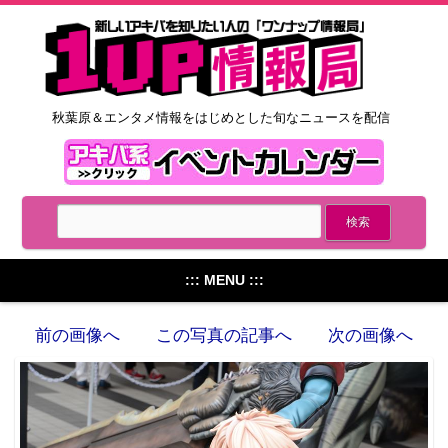
秋葉原＆エンタメ情報をはじめとした旬なニュースを配信
::: MENU :::
前の画像へ
この写真の記事へ
次の画像へ