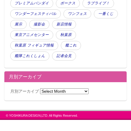
プレミアムバンダイ
ボークス
ラブライブ！
ワンダーフェスティバル
ワンフェス
一番くじ
展示
撮影会
新店情報
東京アニメセンター
秋葉原
秋葉原 フィギュア情報
艦これ
艦隊これくしょん
記者会見
月別アーカイブ
月別アーカイブ
© YOSHIKURA DESIGN,LTD. All Rights Reserved.