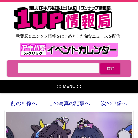
秋葉原＆エンタメ情報をはじめとした旬なニュースを配信
::: MENU :::
前の画像へ
この写真の記事へ
次の画像へ