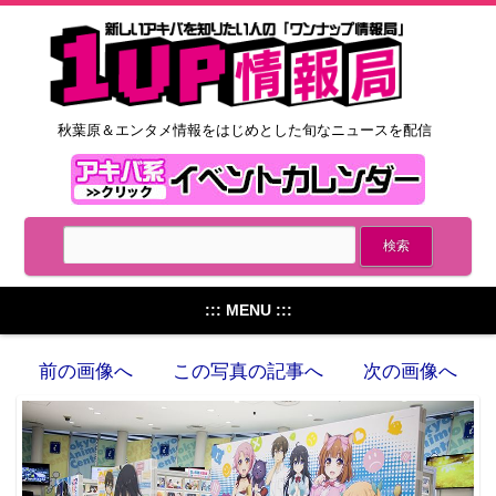
秋葉原＆エンタメ情報をはじめとした旬なニュースを配信
::: MENU :::
前の画像へ
この写真の記事へ
次の画像へ