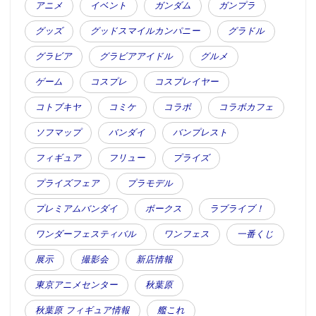
アニメ
イベント
ガンダム
ガンプラ
グッズ
グッドスマイルカンパニー
グラドル
グラビア
グラビアアイドル
グルメ
ゲーム
コスプレ
コスプレイヤー
コトブキヤ
コミケ
コラボ
コラボカフェ
ソフマップ
バンダイ
バンプレスト
フィギュア
フリュー
プライズ
プライズフェア
プラモデル
プレミアムバンダイ
ボークス
ラブライブ！
ワンダーフェスティバル
ワンフェス
一番くじ
展示
撮影会
新店情報
東京アニメセンター
秋葉原
秋葉原 フィギュア情報
艦これ