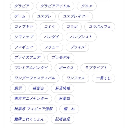
グラビア
グラビアアイドル
グルメ
ゲーム
コスプレ
コスプレイヤー
コトブキヤ
コミケ
コラボ
コラボカフェ
ソフマップ
バンダイ
バンプレスト
フィギュア
フリュー
プライズ
プライズフェア
プラモデル
プレミアムバンダイ
ボークス
ラブライブ！
ワンダーフェスティバル
ワンフェス
一番くじ
展示
撮影会
新店情報
東京アニメセンター
秋葉原
秋葉原 フィギュア情報
艦これ
艦隊これくしょん
記者会見