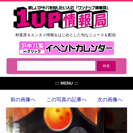
秋葉原＆エンタメ情報をはじめとした旬なニュースを配信
::: MENU :::
前の画像へ
この写真の記事へ
次の画像へ