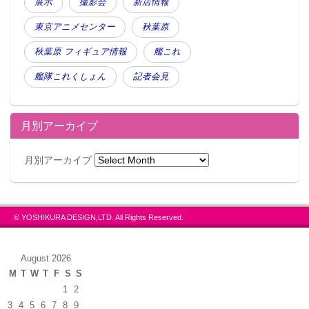
展示
撮影会
新店情報
東京アニメセンター
秋葉原
秋葉原 フィギュア情報
艦これ
艦隊これくしょん
記者会見
月別アーカイブ
月別アーカイブ
© YOSHIKURA DESIGN,LTD. All Rights Reserved.
August 2026
M
T
W
T
F
S
S
1
2
3
4
5
6
7
8
9