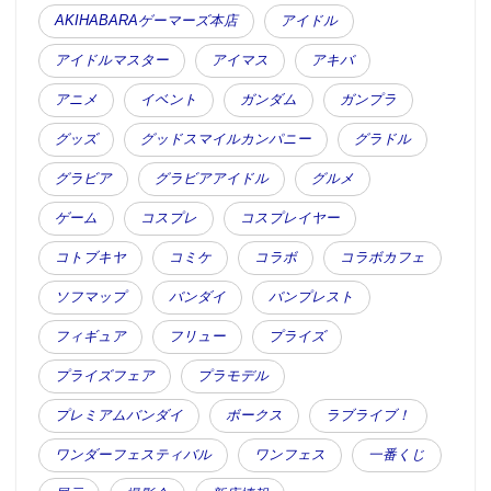
AKIHABARAゲーマーズ本店
アイドル
アイドルマスター
アイマス
アキバ
アニメ
イベント
ガンダム
ガンプラ
グッズ
グッドスマイルカンパニー
グラドル
グラビア
グラビアアイドル
グルメ
ゲーム
コスプレ
コスプレイヤー
コトブキヤ
コミケ
コラボ
コラボカフェ
ソフマップ
バンダイ
バンプレスト
フィギュア
フリュー
プライズ
プライズフェア
プラモデル
プレミアムバンダイ
ボークス
ラブライブ！
ワンダーフェスティバル
ワンフェス
一番くじ