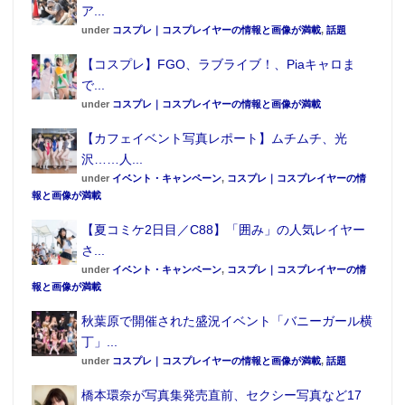
ア...
under
コスプレ｜コスプレイヤーの情報と画像が満載
,
話題
【コスプレ】FGO、ラブライブ！、Piaキャロま
で...
under
コスプレ｜コスプレイヤーの情報と画像が満載
【カフェイベント写真レポート】ムチムチ、光
沢……人...
under
イベント・キャンペーン
,
コスプレ｜コスプレイヤーの情
報と画像が満載
【夏コミケ2日目／C88】「囲み」の人気レイヤー
さ...
under
イベント・キャンペーン
,
コスプレ｜コスプレイヤーの情
報と画像が満載
秋葉原で開催された盛況イベント「バニーガール横
丁」...
under
コスプレ｜コスプレイヤーの情報と画像が満載
,
話題
橋本環奈が写真集発売直前、セクシー写真など17