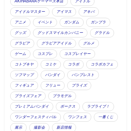
AKIHABARAゲーマーズ本店
アイドル
アイドルマスター
アイマス
アキバ
アニメ
イベント
ガンダム
ガンプラ
グッズ
グッドスマイルカンパニー
グラドル
グラビア
グラビアアイドル
グルメ
ゲーム
コスプレ
コスプレイヤー
コトブキヤ
コミケ
コラボ
コラボカフェ
ソフマップ
バンダイ
バンプレスト
フィギュア
フリュー
プライズ
プライズフェア
プラモデル
プレミアムバンダイ
ボークス
ラブライブ！
ワンダーフェスティバル
ワンフェス
一番くじ
展示
撮影会
新店情報