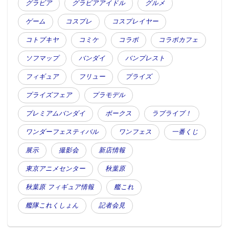
グラビア
グラビアアイドル
グルメ
ゲーム
コスプレ
コスプレイヤー
コトブキヤ
コミケ
コラボ
コラボカフェ
ソフマップ
バンダイ
バンプレスト
フィギュア
フリュー
プライズ
プライズフェア
プラモデル
プレミアムバンダイ
ボークス
ラブライブ！
ワンダーフェスティバル
ワンフェス
一番くじ
展示
撮影会
新店情報
東京アニメセンター
秋葉原
秋葉原 フィギュア情報
艦これ
艦隊これくしょん
記者会見