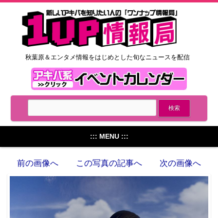
秋葉原＆エンタメ情報をはじめとした旬なニュースを配信
::: MENU :::
前の画像へ
この写真の記事へ
次の画像へ