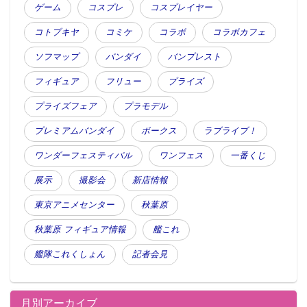
ゲーム
コスプレ
コスプレイヤー
コトブキヤ
コミケ
コラボ
コラボカフェ
ソフマップ
バンダイ
バンプレスト
フィギュア
フリュー
プライズ
プライズフェア
プラモデル
プレミアムバンダイ
ボークス
ラブライブ！
ワンダーフェスティバル
ワンフェス
一番くじ
展示
撮影会
新店情報
東京アニメセンター
秋葉原
秋葉原 フィギュア情報
艦これ
艦隊これくしょん
記者会見
月別アーカイブ