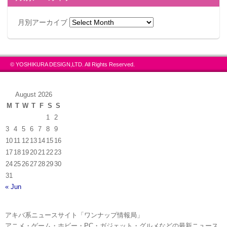
月別アーカイブ
© YOSHIKURA DESIGN,LTD. All Rights Reserved.
August 2026
M
T
W
T
F
S
S
1
2
3
4
5
6
7
8
9
10
11
12
13
14
15
16
17
18
19
20
21
22
23
24
25
26
27
28
29
30
次ページで
31
は館内の写
« Jun
真を公開！
アキバ系ニュースサイト「ワンナップ情報局」
アニメ・ゲーム・ホビー・PC・ガジェット・グルメなどの最新ニュース