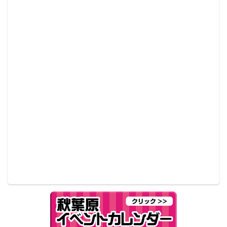
プラリーのスタート・ゴール地点、そして狡噛慎也か
らのメッセージが聞ける1F「通信スペース」も設置さ
れているアトレ秋葉原では、外観やポスターなどがイ
ベント仕様となっている。
秋葉原×『劇場版 PSYCHO-PASS サイコパス』詳細は
コチラ