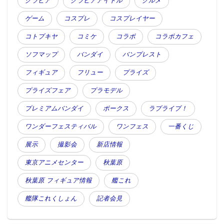
グラビア
グラビアアイドル
グルメ
ゲーム
コスプレ
コスプレイヤー
コトブキヤ
コミケ
コラボ
コラボカフェ
ソフマップ
バンダイ
バンプレスト
フィギュア
フリュー
プライズ
プライズフェア
プラモデル
プレミアムバンダイ
ボークス
ラブライブ！
ワンダーフェスティバル
ワンフェス
一番くじ
展示
撮影会
新店情報
東京アニメセンター
秋葉原
秋葉原 フィギュア情報
艦これ
艦隊これくしょん
記者会見