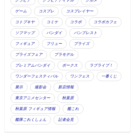
グラビア
グラビアアイドル
グルメ
ゲーム
コスプレ
コスプレイヤー
コトブキヤ
コミケ
コラボ
コラボカフェ
ソフマップ
バンダイ
バンプレスト
フィギュア
フリュー
プライズ
プライズフェア
プラモデル
プレミアムバンダイ
ボークス
ラブライブ！
ワンダーフェスティバル
ワンフェス
一番くじ
展示
撮影会
新店情報
東京アニメセンター
秋葉原
秋葉原 フィギュア情報
艦これ
艦隊これくしょん
記者会見