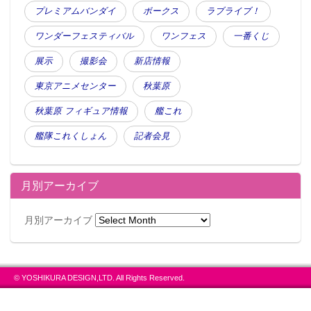
プレミアムバンダイ
ボークス
ラブライブ！
ワンダーフェスティバル
ワンフェス
一番くじ
展示
撮影会
新店情報
東京アニメセンター
秋葉原
秋葉原 フィギュア情報
艦これ
艦隊これくしょん
記者会見
月別アーカイブ
月別アーカイブ
© YOSHIKURA DESIGN,LTD. All Rights Reserved.