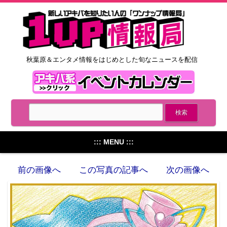
秋葉原＆エンタメ情報をはじめとした旬なニュースを配信
::: MENU :::
前の画像へ
この写真の記事へ
次の画像へ