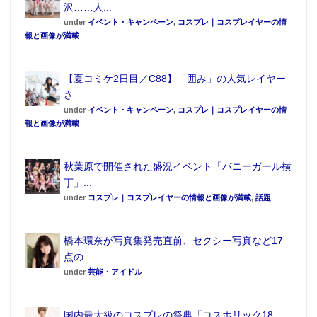
沢……人...
under
イベント・キャンペーン
,
コスプレ｜コスプレイヤーの情
報と画像が満載
【夏コミケ2日目／C88】「囲み」の人気レイヤー
さ...
under
イベント・キャンペーン
,
コスプレ｜コスプレイヤーの情
報と画像が満載
秋葉原で開催された盛況イベント「バニーガール横
丁」...
under
コスプレ｜コスプレイヤーの情報と画像が満載
,
話題
橋本環奈が写真集発売直前、セクシー写真など17
点の...
under
芸能・アイドル
国内最大級のコスプレの祭典「コスホリック18」