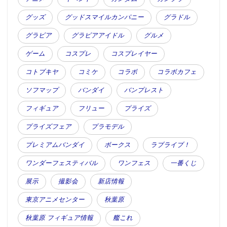
グッズ
グッドスマイルカンパニー
グラドル
グラビア
グラビアアイドル
グルメ
ゲーム
コスプレ
コスプレイヤー
コトブキヤ
コミケ
コラボ
コラボカフェ
ソフマップ
バンダイ
バンプレスト
フィギュア
フリュー
プライズ
プライズフェア
プラモデル
プレミアムバンダイ
ボークス
ラブライブ！
ワンダーフェスティバル
ワンフェス
一番くじ
展示
撮影会
新店情報
東京アニメセンター
秋葉原
秋葉原 フィギュア情報
艦これ