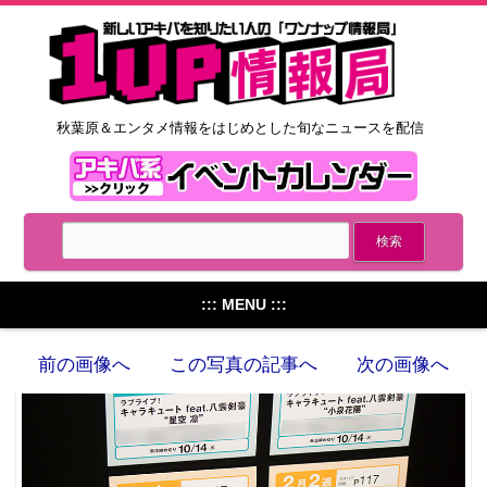
秋葉原＆エンタメ情報をはじめとした旬なニュースを配信
::: MENU :::
前の画像へ
この写真の記事へ
次の画像へ