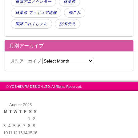
東京アニメセンター
秋葉原
秋葉原 フィギュア情報
艦これ
艦隊これくしょん
記者会見
月別アーカイブ
月別アーカイブ
© YOSHIKURA DESIGN,LTD. All Rights Reserved.
August 2026
M
T
W
T
F
S
S
1
2
3
4
5
6
7
8
9
10
11
12
13
14
15
16