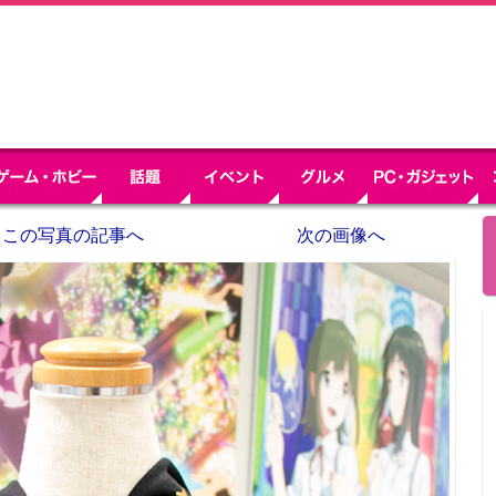
この写真の記事へ
次の画像へ