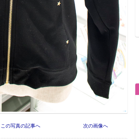
この写真の記事へ
次の画像へ