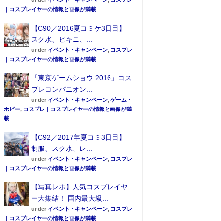
under
イベント・キャンペーン
,
コスプレ
｜コスプレイヤーの情報と画像が満載
【C90／2016夏コミケ3日目】
スク水、ビキニ、...
under
イベント・キャンペーン
,
コスプレ
｜コスプレイヤーの情報と画像が満載
「東京ゲームショウ 2016」コス
プレコンパニオン...
under
イベント・キャンペーン
,
ゲーム・
ホビー
,
コスプレ｜コスプレイヤーの情報と画像が満
載
【C92／2017年夏コミ3日目】
制服、スク水、レ...
under
イベント・キャンペーン
,
コスプレ
｜コスプレイヤーの情報と画像が満載
【写真レポ】人気コスプレイヤ
ー大集結！ 国内最大級...
under
イベント・キャンペーン
,
コスプレ
｜コスプレイヤーの情報と画像が満載