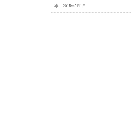
2015年9月1日