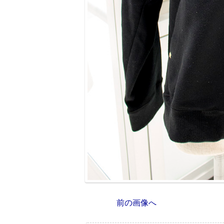
前の画像へ