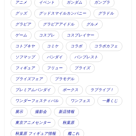
アニメ
イベント
ガンダム
ガンプラ
グッズ
グッドスマイルカンパニー
グラドル
グラビア
グラビアアイドル
グルメ
ゲーム
コスプレ
コスプレイヤー
コトブキヤ
コミケ
コラボ
コラボカフェ
ソフマップ
バンダイ
バンプレスト
フィギュア
フリュー
プライズ
プライズフェア
プラモデル
プレミアムバンダイ
ボークス
ラブライブ！
ワンダーフェスティバル
ワンフェス
一番くじ
展示
撮影会
新店情報
東京アニメセンター
秋葉原
秋葉原 フィギュア情報
艦これ