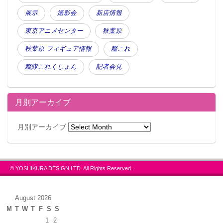
展示
撮影会
新店情報
東京アニメセンター
秋葉原
秋葉原 フィギュア情報
艦これ
艦隊これくしょん
記者会見
月別アーカイブ
月別アーカイブ
© YOSHIKURA DESIGN,LTD. All Rights Reserved.
August 2026
M
T
W
T
F
S
S
1
2