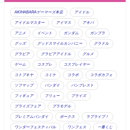
AKIHABARAゲーマーズ本店
アイドル
アイドルマスター
アイマス
アキバ
アニメ
イベント
ガンダム
ガンプラ
グッズ
グッドスマイルカンパニー
グラドル
グラビア
グラビアアイドル
グルメ
ゲーム
コスプレ
コスプレイヤー
コトブキヤ
コミケ
コラボ
コラボカフェ
ソフマップ
バンダイ
バンプレスト
フィギュア
フリュー
プライズ
プライズフェア
プラモデル
プレミアムバンダイ
ボークス
ラブライブ！
ワンダーフェスティバル
ワンフェス
一番くじ