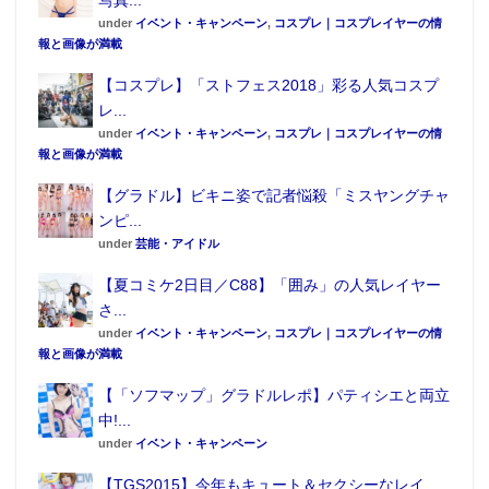
under
イベント・キャンペーン
,
コスプレ｜コスプレイヤーの情
報と画像が満載
【コスプレ】「ストフェス2018」彩る人気コスプ
レ...
under
イベント・キャンペーン
,
コスプレ｜コスプレイヤーの情
報と画像が満載
【グラドル】ビキニ姿で記者悩殺「ミスヤングチャ
ンピ...
under
芸能・アイドル
【夏コミケ2日目／C88】「囲み」の人気レイヤー
さ...
under
イベント・キャンペーン
,
コスプレ｜コスプレイヤーの情
報と画像が満載
商品概要
【「ソフマップ」グラドルレポ】パティシエと両立
■商品名：
ROBOT魂 ＜SIDE MS＞ ペーネロペー
中!...
under
イベント・キャンペーン
■価格：23,760円(税込)(送料・手数料別途)
■商品発送：2015年8月予定
【TGS2015】今年もキュート＆セクシーなレイ