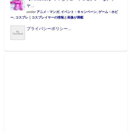
■商品名：
ROBOT魂 ＜SIDE MS＞ ペーネロペー マー
ヤ...
under
アニメ・マンガ
,
イベント・キャンペーン
,
ゲーム・ホビ
キングプラス Ver.
ー
,
コスプレ｜コスプレイヤーの情報と画像が満載
■価格：28,080円(税込)(送料・手数料別途)
プライバシーポリシー...
■商品発送：2015年9月予定
共通情報
■対象年齢：15歳以上
■主な商品素材：ABS、PVC
■販売ルート：バンダイ公式ショッピングサイト「
プレ
ミアムバンダイ
」、他未定
■予約期間：2015年3月24日(火)16時～準備数に達し次
第終了
(C)創通・サンライズ
※最新の情報・詳細は商品販売ページをご確認くださ
い。
※準備数に達した場合、販売を終了させていただくこ
とがあります。