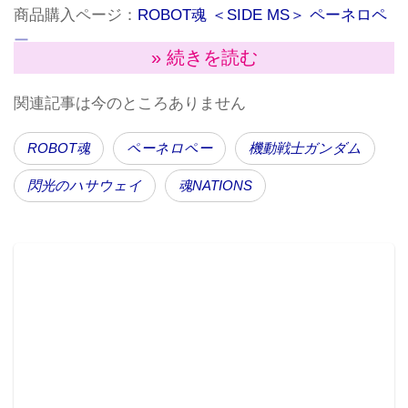
商品購入ページ：
ROBOT魂 ＜SIDE MS＞ ペーネロペ
ー
» 続きを読む
商品購入ページ：
ROBOT魂 ＜SIDE MS＞ ペーネロペ
ー マーキングプラス Ver.
関連記事は今のところありません
ROBOT魂
ペーネロペー
機動戦士ガンダム
閃光のハサウェイ
魂NATIONS
カトキハジメ氏と“魂NATIONS”によるレーベルの枠組
を越えたプロジェクト「Ka signature」。その最新アイ
テムとなる『ROBOT魂 ＜SIDE MS＞ ペーネロペー』
は過去のラインナップと同様のマーキングデカールが