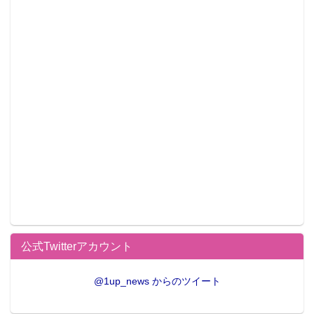
※ページにアクセスした時点で販売が終了している場
合があります。
※商品仕様等は予告なく変更になる場合があります。
※代引き・コンビニ決済・NP後払いの場合、手数料が
別途かかります。
※掲載している写真は開発中のため、実際の商品とは
多少異なる場合があります。
公式Twitterアカウント
@1up_news からのツイート
この記事が気に入ったらフォローしよう