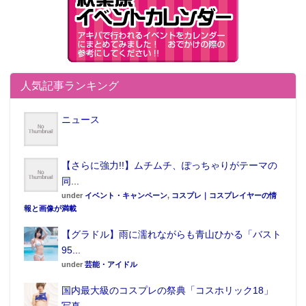
た特別仕様となっている。
人気記事ランキング
ニュース
【さらに強力!!】ムチムチ、ぽっちゃりがテーマの
同...
under
イベント・キャンペーン
,
コスプレ｜コスプレイヤーの情
報と画像が満載
【グラドル】雨に濡れながらも青山ひかる「バスト
95...
under
芸能・アイドル
国内最大級のコスプレの祭典「コスホリック18」
写真...