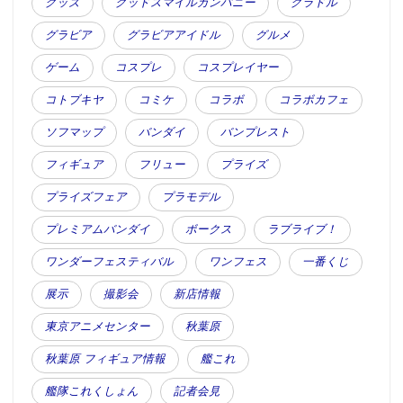
グッズ
グッドスマイルカンパニー
グラドル
グラビア
グラビアアイドル
グルメ
ゲーム
コスプレ
コスプレイヤー
コトブキヤ
コミケ
コラボ
コラボカフェ
ソフマップ
バンダイ
バンプレスト
フィギュア
フリュー
プライズ
プライズフェア
プラモデル
プレミアムバンダイ
ボークス
ラブライブ！
ワンダーフェスティバル
ワンフェス
一番くじ
展示
撮影会
新店情報
東京アニメセンター
秋葉原
秋葉原 フィギュア情報
艦これ
艦隊これくしょん
記者会見