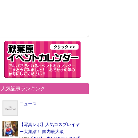
人気記事ランキング
ニュース
【写真レポ】人気コスプレイヤ
ー大集結！ 国内最大級...