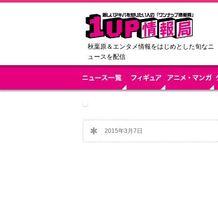
秋葉原＆エンタメ情報をはじめとした旬なニ
ュースを配信
2015年3月7日