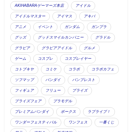
AKIHABARAゲーマーズ本店
アイドル
アイドルマスター
アイマス
アキバ
アニメ
イベント
ガンダム
ガンプラ
グッズ
グッドスマイルカンパニー
グラドル
グラビア
グラビアアイドル
グルメ
ゲーム
コスプレ
コスプレイヤー
コトブキヤ
コミケ
コラボ
コラボカフェ
ソフマップ
バンダイ
バンプレスト
フィギュア
フリュー
プライズ
プライズフェア
プラモデル
プレミアムバンダイ
ボークス
ラブライブ！
ワンダーフェスティバル
ワンフェス
一番くじ