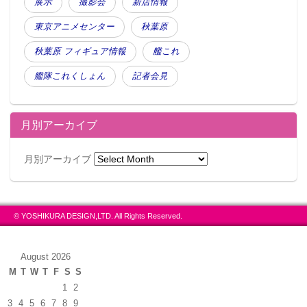
展示
撮影会
新店情報
東京アニメセンター
秋葉原
秋葉原 フィギュア情報
艦これ
艦隊これくしょん
記者会見
月別アーカイブ
月別アーカイブ
© YOSHIKURA DESIGN,LTD. All Rights Reserved.
August 2026
M
T
W
T
F
S
S
1
2
3
4
5
6
7
8
9