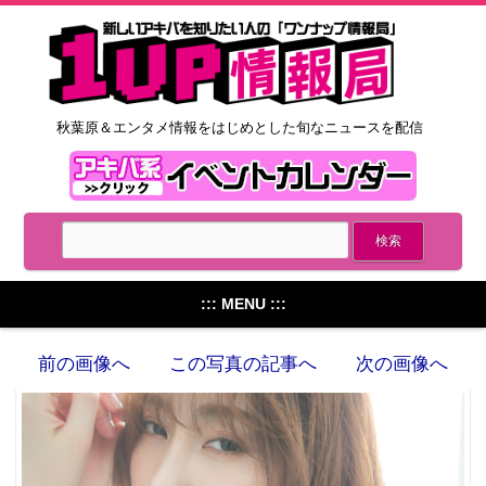
秋葉原＆エンタメ情報をはじめとした旬なニュースを配信
::: MENU :::
前の画像へ
この写真の記事へ
次の画像へ