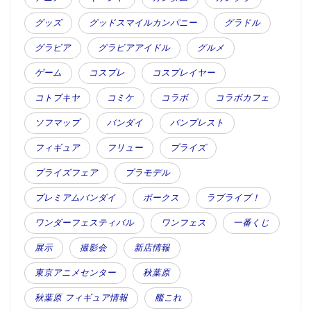
グッズ
グッドスマイルカンパニー
グラドル
グラビア
グラビアアイドル
グルメ
ゲーム
コスプレ
コスプレイヤー
コトブキヤ
コミケ
コラボ
コラボカフェ
ソフマップ
バンダイ
バンプレスト
フィギュア
フリュー
プライズ
プライズフェア
プラモデル
プレミアムバンダイ
ボークス
ラブライブ！
ワンダーフェスティバル
ワンフェス
一番くじ
展示
撮影会
新店情報
東京アニメセンター
秋葉原
秋葉原 フィギュア情報
艦これ